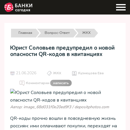
Главная
Вопрос-Ответ
ЖКХ
Юрист Соловьев предупредил о новой
опасности QR-кодов в квитанциях
21.06.2026
ЖКХ
Кузнецова Ева
Комментарии
написать
Автор: image_68d031f0e20ed9f3 / depositphotos.com
QR-коды прочно вошли в повседневную жизнь
россиян: ими оплачивают покупки, переходят на