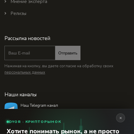
Мнение эксперта
Релизы
Рассылка новостей
Отправить
Нажимая на кнопку, вы даете согласие на обработку своих
персональных данных
Наши каналы
Наш Telegram канал
@bankstodaynet
×
DYOR · КРИПТОРЫНОК
Хотите понимать рынок, а не просто
© 2026 Финансовый интернет-портал «Банки