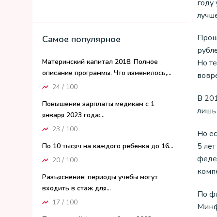
году
лучш
Прош
Самое популярное
рубле
Материнский капитал 2018. Полное
Но т
описание программы. Что изменилось,...
вовре
24 / 100
В 201
Повышение зарплаты медикам с 1
лишь 
января 2023 года:...
23 / 100
Но е
5 лет
По 10 тысяч на каждого ребенка до 16...
феде
20 / 100
комп
Разъяснение: периоды учебы могут
входить в стаж для...
По ф
17 / 100
Минфи