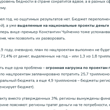
 уровень бедности в стране сократится вдвое, а в разных
ему.
ел год, но ощутимых результатов нет. Бюджет переполне
й), а уже
выделенные на национальные проекты деньги 
еперь вице-премьер Константин Чуйченко тоже успокаивае
мя, чем позволить их разворовать.
9 году, очевидно, план по нацпроектам выполнен не буде
71,4% от денег, выделенных на год – или 1,3 из 1,8 трилл
сть еще одна проблема –
огромная нагрузка по проектам 
 по нацпроектам запланировано потратить 25,7 триллионов
ральный бюджета, а еще 4,9 триллионов – бюджеты регио
енсирует бюджет).
акту вместо утвержденных 3%, регионы вынуждены фина
не поясняют: регионы тратят деньги на те потребности, к