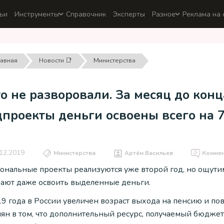
ьи
Инструменты
Справочник
Эксперты
Разное
Реклама на 
лавная
Новости 📑
Министерства
о не разворовали. За месяц до кон
цпроекты деньги освоены всего на 
12.2019
Министерства
Артём Васильев
Комме
ональные проекты реализуются уже второй год, но ощутим
вают даже освоить выделенные деньги.
19 года в России увеличен возраст выхода на пенсию и по
ян в том, что дополнительный ресурс, получаемый бюджета