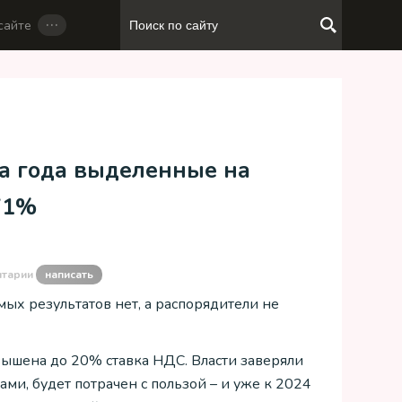
…
сайте
ца года выделенные на
71%
нтарии
написать
ых результатов нет, а распорядители не
вышена до 20% ставка НДС. Власти заверяли
ми, будет потрачен с пользой – и уже к 2024