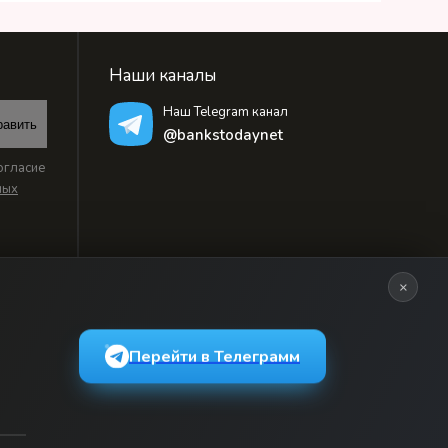
Наши каналы
Наш Telegram канал
равить
@bankstodaynet
огласие
ных
×
Перейти в Телеграмм
ьзовательским соглашением
и массовых коммуникаций, регистрационный номер: серия Эл