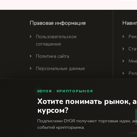
Правовая информация
Навиг
Пользовательское
Рек
соглашение
Ста
Политика сайта
Мне
Персональные данные
Рел
Политика цитирования
DYOR · КРИПТОРЫНОК
Партнеры
Хотите понимать рынок, а
курсом?
© 2026 Финансовый интернет-портал «Банки Се
18+
Подписчики DYOR получают торговые идеи, а
Сетевое издание «Банки Сегодня» зарегистрировано Федера
событий крипторынка.
№ 04-216902