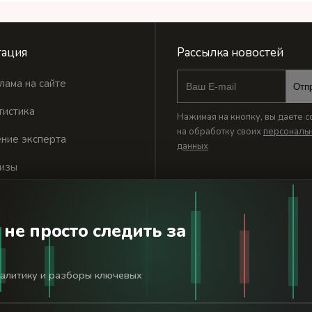
ация
Рассылка новостей
лама на сайте
Отп
тистика
Нажимая на кнопку, вы даете с
на обработку своих
персональ
ние эксперта
данных
изы
 не просто следить за
годня». Используя сайт BanksToday.net вы соглашаетесь с
пол
налитику и разборы ключевых
льной службой по надзору в сфере связи, информационных технологий 