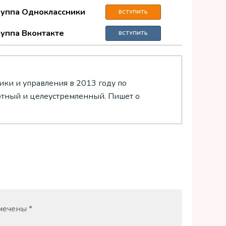
руппа Одноклассники
ВСТУПИТЬ
руппа Вконтакте
ВСТУПИТЬ
ки и управления в 2013 году по
отный и целеустремленный. Пишет о
омечены
*