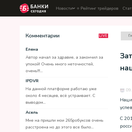
Новости
⭐️ Рейтинг трейдеров
Стат
Комментарии
Г
LIVE
Елена
Зат
Автор начал за здравие, а закончил за
упокой! Очень много неточностей,
на
очень!!!...
IPDVR
На данной платформе работаю уже
09.
около 4 месяцев, всё устраивает. С
Наци
выводом...
успе
Асель
С 20
Мне на пришли мои 265робуксов очень
росси
расстроена но до этого все было...