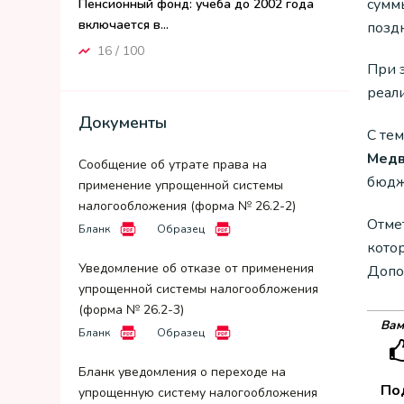
сумм
Пенсионный фонд: учеба до 2002 года
включается в...
поздн
16 / 100
При 
реал
Документы
С те
Мед
Сообщение об утрате права на
бюдж
применение упрощенной системы
налогообложения (форма № 26.2-2)
Отме
Бланк
Образец
котор
Уведомление об отказе от применения
Допо
упрощенной системы налогообложения
(форма № 26.2-3)
Вам
Бланк
Образец
Бланк уведомления о переходе на
По
упрощенную систему налогообложения