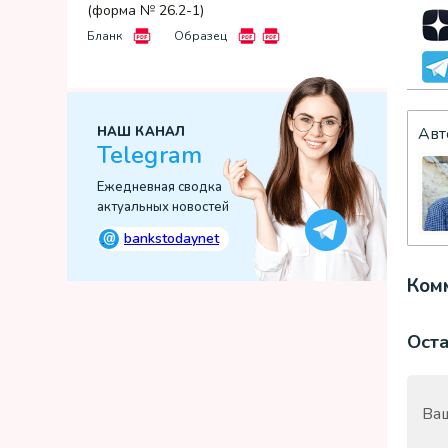
(форма № 26.2-1)
Бланк
Образец
Авт
НАШ КАНАЛ
Telegram
Ежедневная сводка
актуальных новостей
@
bankstodaynet
Комм
Ост
Ваш