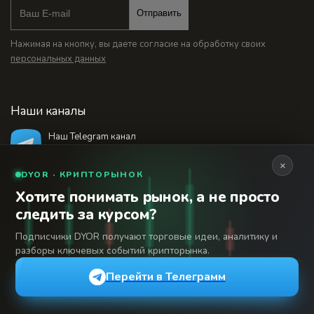
Отправить
Нажимая на кнопку, вы даете согласие на обработку своих
персональных данных
Наши каналы
Наш Telegram канал
@bankstodaynet
×
DYOR · КРИПТОРЫНОК
Хотите понимать рынок, а не просто
© 2026 Финансовый интернет-портал «Банки
следить за курсом?
Сегодня». Используя сайт BanksToday.net вы
18+
соглашаетесь с
пользовательским соглашением
Подписчики DYOR получают торговые идеи, аналитику и
разборы ключевых событий крипторынка.
Сетевое издание «Банки Сегодня» зарегистрировано
Федеральной службой по надзору в сфере связи,
Перейти в Телеграмм
информационных технологий и массовых коммуникаций,
регистрационный номер: серия Эл № 04-216902