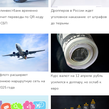
линвестбанк временно
Дропперов в России ждет
ичит переводы по QR-коду
уголовное наказание: от штрафов
 СБП
до тюрьмы
флот» расширяет
Курс валют на 12 апреля: рубль
еннюю маршрутную сеть на
усилился к доллару, но ослаб к
2025 года
евро