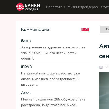
Новости
⭐️ Рейтинг трейдеров
Стат
Комментарии
Г
LIVE
Елена
Авт
Автор начал за здравие, а закончил за
упокой! Очень много неточностей,
се
очень!!!...
IPDVR
17.
На данной платформе работаю уже
около 4 месяцев, всё устраивает. С
выводом...
Асель
Мне на пришли мои 265робуксов очень
расстроена но до этого все было...