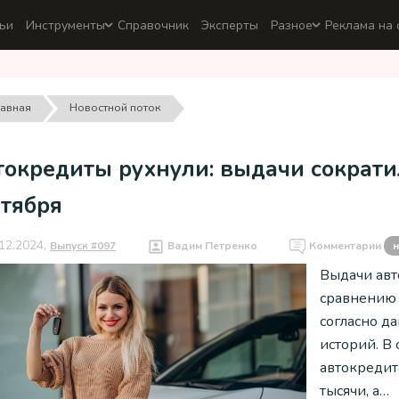
ьи
Инструменты
Справочник
Эксперты
Разное
Реклама на 
лавная
Новостной поток
окредиты рухнули: выдачи сократи
нтября
12.2024,
Выпуск #097
Вадим Петренко
Комментарии
н
Выдачи авт
сравнению с
согласно д
историй. В
автокредито
тысячи, а…