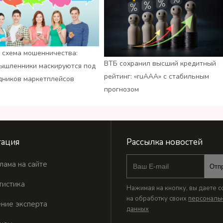
 схема мошенничества:
ВТБ сохранил высший кредитный
ышленники маскируются под
рейтинг: «ruАAA» с стабильным
дников маркетплейсов
прогнозом
ация
Рассылка новостей
лама на сайте
Отп
тистика
Нажимая на кнопку, вы даете с
на обработку своих
персональ
ние эксперта
данных