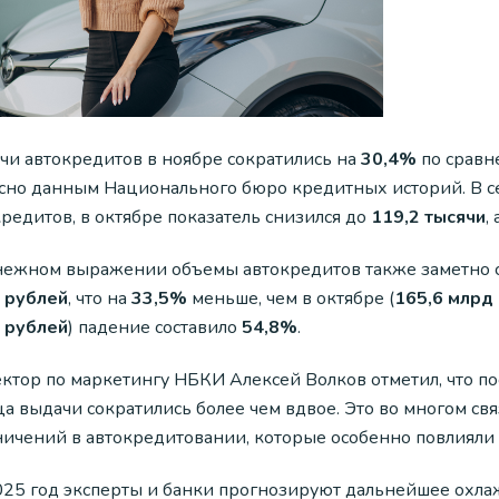
чи автокредитов в ноябре сократились на
30,4%
по сравн
асно данным Национального бюро кредитных историй. В 
редитов, в октябре показатель снизился до
119,2 тысячи
,
нежном выражении объемы автокредитов также заметно с
 рублей
, что на
33,5%
меньше, чем в октябре (
165,6 млрд
 рублей
) падение составило
54,8%
.
ктор по маркетингу НБКИ Алексей Волков отметил, что по
ца выдачи сократились более чем вдвое. Это во многом с
ничений в автокредитовании, которые особенно повлияли
025 год эксперты и банки прогнозируют дальнейшее охла