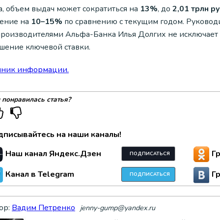
а, объем выдач может сократиться на
13%
, до
2,01 трлн р
ение на
10–15%
по сравнению с текущим годом. Руководи
производителями Альфа-Банка Илья Долгих не исключает
шение ключевой ставки.
чник информации.
 понравилась статья?
дписывайтесь на наши каналы!
Наш канал Яндекс.Дзен
Г
ПОДПИСАТЬСЯ
Канал в Telegram
Г
ПОДПИСАТЬСЯ
ор:
Вадим Петренко
jenny-gump@yandex.ru