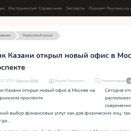
ьи
Инструменты
Справочник
Эксперты
Разное
Реклама на 
лавная
Новостной поток
нк Казани открыл новый офис в Мо
оспекте
01.2025,
Выпуск #098
Вадим Петренко
Комментарии
н
Сегодня от
расположен
современно
ий выбор финансовых услуг как для физических лиц, так 
0 до…