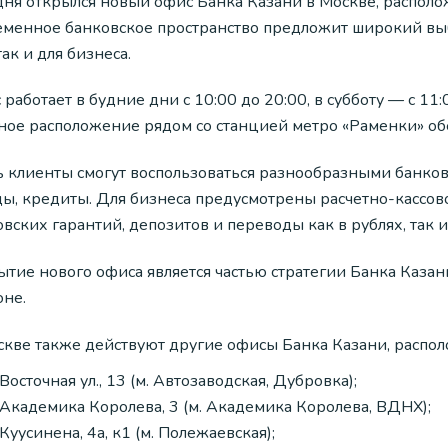
дня открылся новый офис Банка Казани в Москве, располо
еменное банковское пространство предложит широкий вы
так и для бизнеса.
работает в будние дни с 10:00 до 20:00, в субботу — с 11
ное расположение рядом со станцией метро «Раменки» об
ь клиенты смогут воспользоваться разнообразными банков
ды, кредиты. Для бизнеса предусмотрены расчетно-кассо
вских гарантий, депозитов и переводы как в рублях, так 
ытие нового офиса является частью стратегии Банка Каза
оне.
скве также действуют другие офисы Банка Казани, распо
Восточная ул., 13 (м. Автозаводская, Дубровка);
Академика Королева, 3 (м. Академика Королева, ВДНХ);
Куусинена, 4а, к1 (м. Полежаевская);