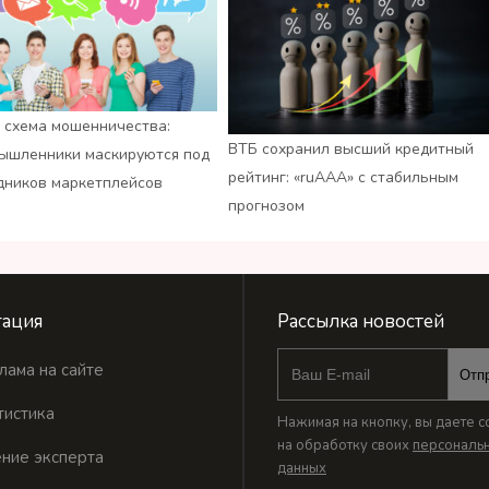
 схема мошенничества:
ВТБ сохранил высший кредитный
ышленники маскируются под
рейтинг: «ruАAA» с стабильным
дников маркетплейсов
прогнозом
ация
Рассылка новостей
лама на сайте
Отп
тистика
Нажимая на кнопку, вы даете с
на обработку своих
персональ
ние эксперта
данных