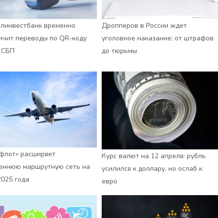
линвестбанк временно
Дропперов в России ждет
ичит переводы по QR-коду
уголовное наказание: от штрафов
 СБП
до тюрьмы
флот» расширяет
Курс валют на 12 апреля: рубль
еннюю маршрутную сеть на
усилился к доллару, но ослаб к
2025 года
евро