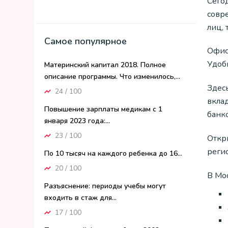
Сего
совр
лиц, 
Самое популярное
Офис 
Удоб
Материнский капитал 2018. Полное
описание программы. Что изменилось,...
Здес
24 / 100
вкла
Повышение зарплаты медикам с 1
банко
января 2023 года:...
23 / 100
Откр
реги
По 10 тысяч на каждого ребенка до 16...
20 / 100
В Мо
Разъяснение: периоды учебы могут
входить в стаж для...
17 / 100