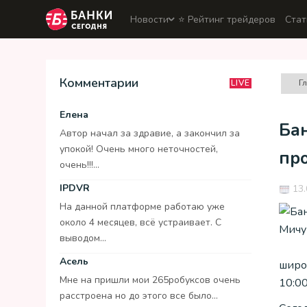
Новости
⭐️ Рейтинг трейдеров
Стат
Комментарии
Г
LIVE
Елена
Ба
Автор начал за здравие, а закончил за
упокой! Очень много неточностей,
пр
очень!!!...
IPDVR
13.
На данной платформе работаю уже
около 4 месяцев, всё устраивает. С
выводом...
Асель
широк
Мне на пришли мои 265робуксов очень
10:0
расстроена но до этого все было...