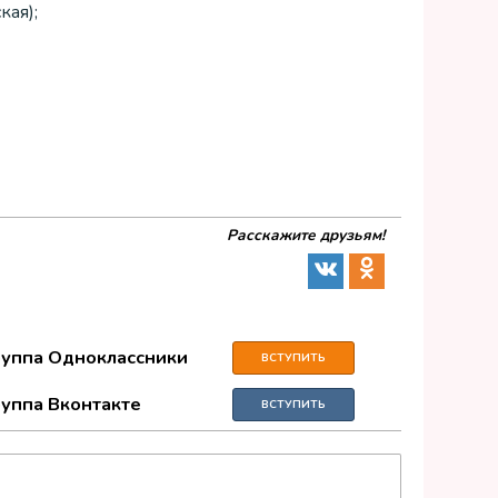
кая);
Расскажите друзьям!
руппа Одноклассники
ВСТУПИТЬ
руппа Вконтакте
ВСТУПИТЬ