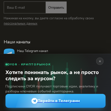
Отправить
Нажимая на кнопку, вы даете согласие на обработку своих
персональных данных
Наши каналы
Наш Telegram канал
@bankstodaynet
×
DYOR · КРИПТОРЫНОК
Хотите понимать рынок, а не просто
© 2026 Финансовый интернет-портал «Банки
следить за курсом?
Сегодня». Используя сайт BanksToday.net вы
18+
соглашаетесь с
пользовательским соглашением
Подписчики DYOR получают торговые идеи, аналитику и
разборы ключевых событий крипторынка.
Сетевое издание «Банки Сегодня» зарегистрировано
Федеральной службой по надзору в сфере связи,
Перейти в Телеграмм
информационных технологий и массовых коммуникаций,
регистрационный номер: серия Эл № 04-216902