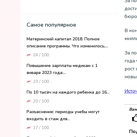
За по
дост
бюро
Самое популярное
В кон
милли
Материнский капитал 2018. Полное
описание программы. Что изменилось,...
За п
24 / 100
года
Повышение зарплаты медикам с 1
рост
января 2023 года:...
новы
23 / 100
Исто
По 10 тысяч на каждого ребенка до 16...
20 / 100
Вам
Разъяснение: периоды учебы могут
входить в стаж для...
17 / 100
По