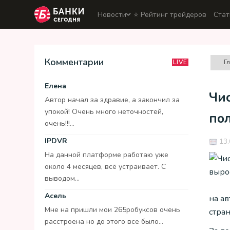
Новости
⭐️ Рейтинг трейдеров
Стат
Комментарии
Г
LIVE
Елена
Чи
Автор начал за здравие, а закончил за
упокой! Очень много неточностей,
пол
очень!!!...
IPDVR
13.
На данной платформе работаю уже
около 4 месяцев, всё устраивает. С
выводом...
Асель
на а
Мне на пришли мои 265робуксов очень
стра
расстроена но до этого все было...