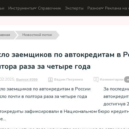
ьи
Инструменты
Справочник
Эксперты
Разное
Реклама на 
лавная
Новостной поток
сло заемщиков по автокредитам в Р
тора раза за четыре года
02.2025,
Выпуск #099
Вадим Петренко
Комментарии
н
За последн
автокредита
достигнув 2
втокредиты зафиксировали в Национальном бюро кредитны
не…