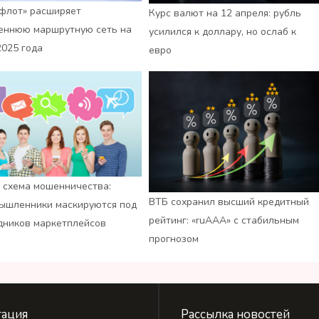
флот» расширяет
Курс валют на 12 апреля: рубль
еннюю маршрутную сеть на
усилился к доллару, но ослаб к
2025 года
евро
 схема мошенничества:
ВТБ сохранил высший кредитный
ышленники маскируются под
рейтинг: «ruАAA» с стабильным
дников маркетплейсов
прогнозом
ация
Рассылка новостей