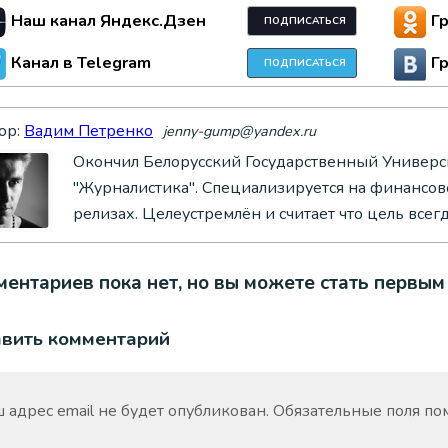
Наш канал Яндекс.Дзен
Г
ПОДПИСАТЬСЯ
Канал в Telegram
Г
ПОДПИСАТЬСЯ
ор:
Вадим Петренко
jenny-gump@yandex.ru
Окончил Белорусский Государственный Универси
"Журналистика". Специализируется на финансово
релизах. Целеустремлён и считает что цель всег
ентариев пока нет, но вы можете стать первым
авить комментарий
 адрес email не будет опубликован.
Обязательные поля п