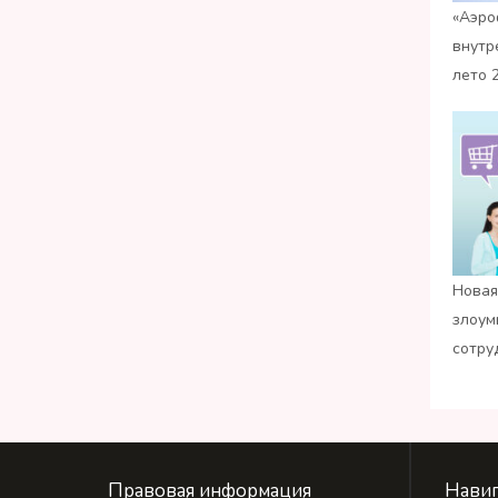
«Аэро
внутр
лето 
Новая
злоум
сотру
Правовая информация
Навиг