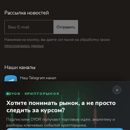
Рассылка новостей
Отправить
Нажимая на кнопку, вы даете согласие на обработку своих
персональных данных
Наши каналы
Наш Telegram канал
@bankstodaynet
×
DYOR · КРИПТОРЫНОК
Хотите понимать рынок, а не просто
© 2026 Финансовый интернет-портал «Банки
следить за курсом?
Сегодня». Используя сайт BanksToday.net вы
18+
соглашаетесь с
пользовательским соглашением
Подписчики DYOR получают торговые идеи, аналитику и
разборы ключевых событий крипторынка.
Сетевое издание «Банки Сегодня» зарегистрировано