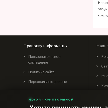
Новая
злоум
сотру
Правовая информация
Навиг
Пользовательское
Рек
соглашение
Ста
Политика сайта
Мне
Персональные данные
Рел
Политика цитирования
DYOR · КРИПТОРЫНОК
Партнеры
Хотите понимать рынок, а