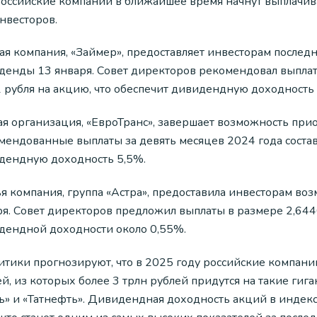
российские компании в ближайшее время начнут выплачив
нвесторов.
ая компания, «Займер», предоставляет инвесторам после
енды 13 января. Совет директоров рекомендовал выплату 
1 рубля на акцию, что обеспечит дивидендную доходность 
ая организация, «ЕвроТранс», завершает возможность при
мендованные выплаты за девять месяцев 2024 года составя
дендную доходность 5,5%.
ья компания, группа «Астра», предоставила инвесторам в
ря. Совет директоров предложил выплаты в размере 2,644
дендной доходности около 0,55%.
итики прогнозируют, что в 2025 году российские компани
й, из которых более 3 трлн рублей придутся на такие гига
ь» и «Татнефть». Дивидендная доходность акций в индек