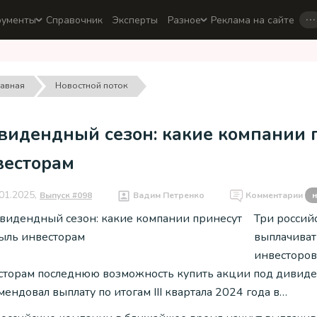
…
рументы
Справочник
Эксперты
Разное
Реклама на сайте
лавная
Новостной поток
видендный сезон: какие компании 
весторам
01.2025,
Выпуск #098
Вадим Петренко
Комментарии
н
Три россий
выплачиват
инвесторов
сторам последнюю возможность купить акции под дивиде
ендовал выплату по итогам III квартала 2024 года в…