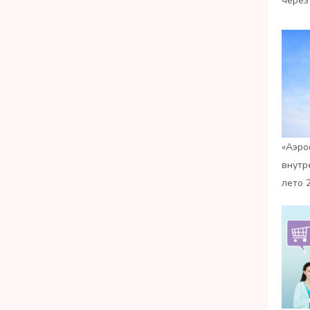
через
«Аэро
внутр
лето 