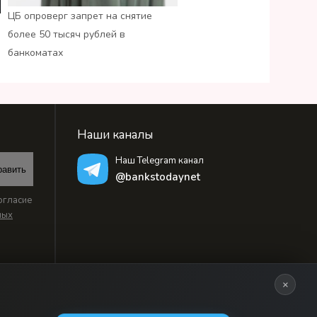
ЦБ опроверг запрет на снятие
более 50 тысяч рублей в
банкоматах
Наши каналы
Наш Telegram канал
равить
@bankstodaynet
огласие
ных
×