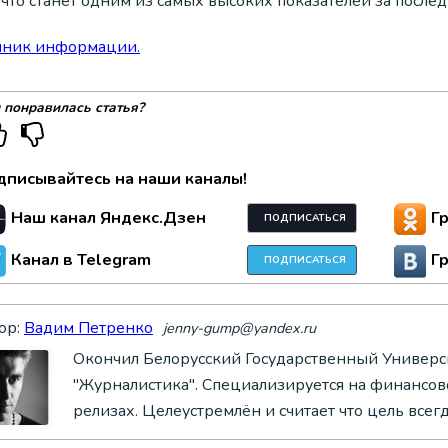
что станет одним из самых высоких показателей за послед
чник информации.
 понравилась статья?
дписывайтесь на наши каналы!
Наш канал Яндекс.Дзен
Г
ПОДПИСАТЬСЯ
Канал в Telegram
Г
ПОДПИСАТЬСЯ
ор:
Вадим Петренко
jenny-gump@yandex.ru
Окончил Белорусский Государственный Универси
"Журналистика". Специализируется на финансово
релизах. Целеустремлён и считает что цель всег