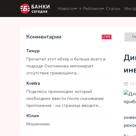
Новости
⭐️ Рейтинги
Статьи
Инст
Комментарии
Г
LIVE
Тимур
Ди
Прочитал этот обзор и больше всего в
подходе Охотникова импонирует
ин
отсутствие гринвошинга....
Kvetka
13.
Поделюсь промокодом, который
необходимо ввести после скачивания
приложения - на странице вводите...
Юлия
инве
Мошенники
реком