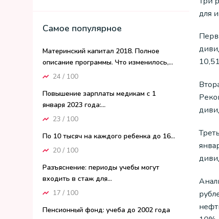
Три 
для и
Самое популярное
Перв
дивид
Материнский капитал 2018. Полное
10,5
описание программы. Что изменилось,...
24 / 100
Втор
Повышение зарплаты медикам с 1
Реко
января 2023 года:...
диви
23 / 100
Трет
По 10 тысяч на каждого ребенка до 16...
янва
20 / 100
диви
Разъяснение: периоды учебы могут
входить в стаж для...
Анал
17 / 100
рубле
нефт
Пенсионный фонд: учеба до 2002 года