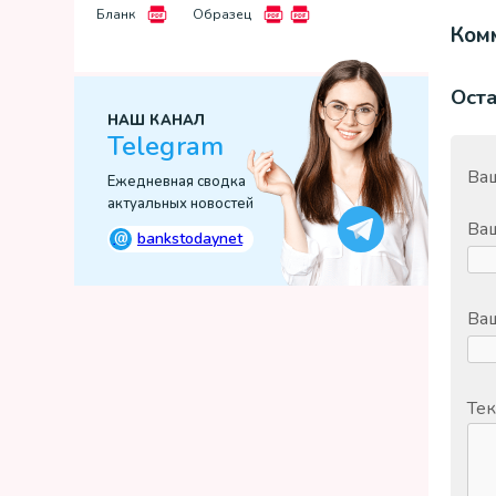
Бланк
Образец
Комм
Ост
НАШ КАНАЛ
Telegram
Ваш
Ежедневная сводка
актуальных новостей
Ва
@
bankstodaynet
Ваш
Тек