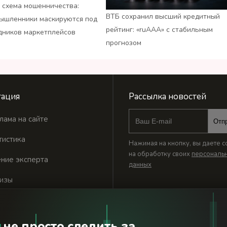
 схема мошенничества:
ВТБ сохранил высший кредитный
ышленники маскируются под
рейтинг: «ruАAA» с стабильным
дников маркетплейсов
прогнозом
ация
Рассылка новостей
лама на сайте
Отп
тистика
Нажимая на кнопку, вы даете с
на обработку своих
персональ
ние эксперта
данных
изы
 не просто следить за