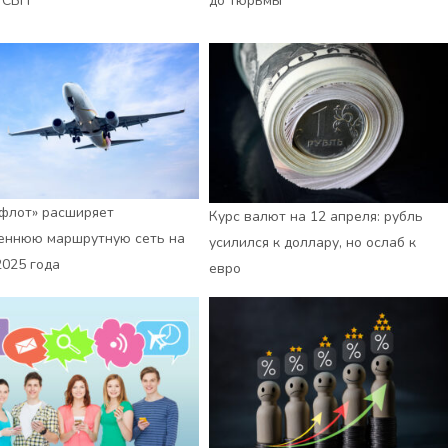
 СБП
до тюрьмы
флот» расширяет
Курс валют на 12 апреля: рубль
еннюю маршрутную сеть на
усилился к доллару, но ослаб к
2025 года
евро