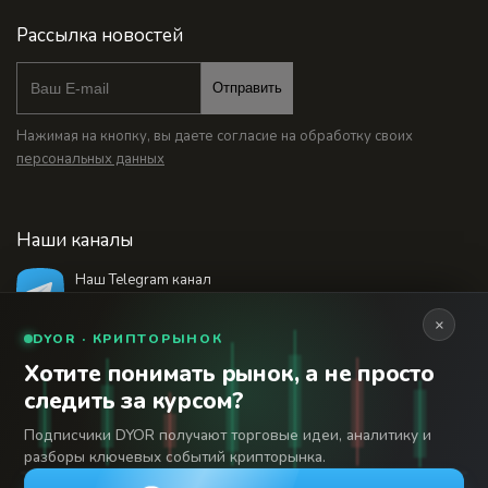
Рассылка новостей
Отправить
Нажимая на кнопку, вы даете согласие на обработку своих
персональных данных
Наши каналы
Наш Telegram канал
@bankstodaynet
×
DYOR · КРИПТОРЫНОК
Хотите понимать рынок, а не просто
© 2026 Финансовый интернет-портал «Банки
следить за курсом?
Сегодня». Используя сайт BanksToday.net вы
18+
соглашаетесь с
пользовательским соглашением
Подписчики DYOR получают торговые идеи, аналитику и
разборы ключевых событий крипторынка.
Сетевое издание «Банки Сегодня» зарегистрировано
Федеральной службой по надзору в сфере связи,