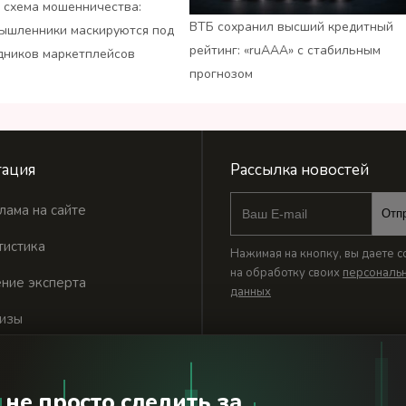
 схема мошенничества:
ВТБ сохранил высший кредитный
ышленники маскируются под
рейтинг: «ruАAA» с стабильным
дников маркетплейсов
прогнозом
ация
Рассылка новостей
лама на сайте
Отп
тистика
Нажимая на кнопку, вы даете с
на обработку своих
персональ
ние эксперта
данных
изы
 не просто следить за