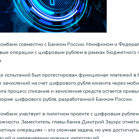
ромбанк совместно с Банком России, Минфином и Федера
овые операции с цифровым рублем в рамках бюджетного п
.
де испытаний был протестирован функционал платежей в 
е зачислений на счет цифрового рубля клиента через моб
та процесс списания и зачисления средств остается прив
форме цифрового рубля, разработанной Банком России.
омбанк участвует в пилотном проекте с цифровым рублем 
ожности. Заместитель главы банка Дмитрий Зауэрс отмети
етных операциях – это сложная задача, но уже достигнут
аций и налаживании нужных интеграций.