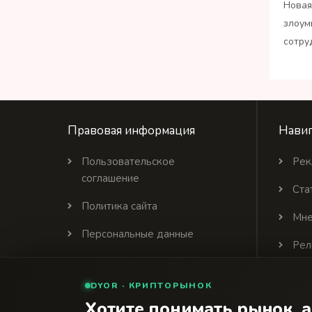
Новая
злоум
сотру
Правовая информация
Навиг
Пользовательское
Рек
соглашение
Ста
Политика сайта
Мне
Персональные данные
Рел
Политика цитирования
DYOR · КРИПТОРЫНОК
Партнеры
Хотите понимать рынок, а