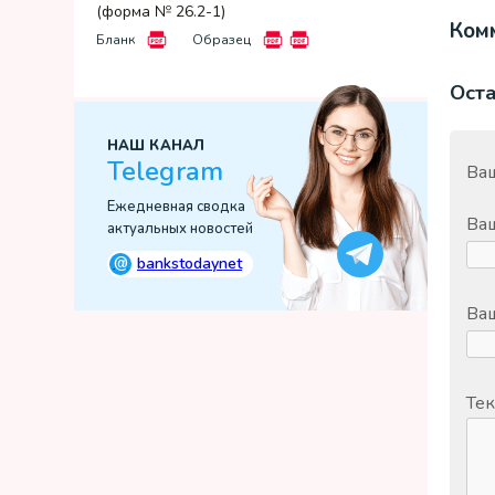
(форма № 26.2-1)
Комм
Бланк
Образец
Ост
НАШ КАНАЛ
Telegram
Ваш
Ежедневная сводка
Ва
актуальных новостей
@
bankstodaynet
Ваш
Тек