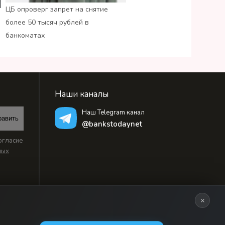
ЦБ опроверг запрет на снятие
более 50 тысяч рублей в
банкоматах
Наши каналы
Наш Telegram канал
равить
@bankstodaynet
огласие
ных
×