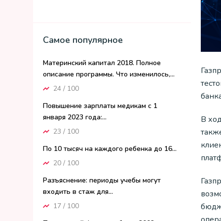
Самое популярное
Материнский капитал 2018. Полное
Газп
описание программы. Что изменилось,...
тест
24 / 100
банка
Повышение зарплаты медикам с 1
января 2023 года:...
В хо
23 / 100
такж
клиен
По 10 тысяч на каждого ребенка до 16...
плат
20 / 100
Газпр
Разъяснение: периоды учебы могут
входить в стаж для...
возм
бюдж
17 / 100
опер