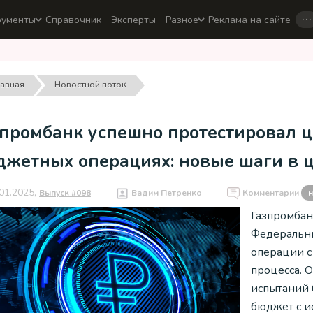
…
рументы
Справочник
Эксперты
Разное
Реклама на сайте
лавная
Новостной поток
зпромбанк успешно протестировал 
джетных операциях: новые шаги в
01.2025,
Выпуск #098
Вадим Петренко
Комментарии
н
Газпромбан
Федеральны
операции с
процесса. О
испытаний 
бюджет с 