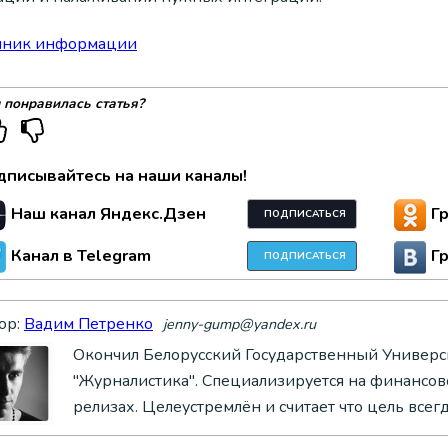
чник информации
 понравилась статья?
дписывайтесь на наши каналы!
Наш канал Яндекс.Дзен
Г
ПОДПИСАТЬСЯ
Канал в Telegram
Г
ПОДПИСАТЬСЯ
ор:
Вадим Петренко
jenny-gump@yandex.ru
Окончил Белорусский Государственный Универси
"Журналистика". Специализируется на финансово
релизах. Целеустремлён и считает что цель всег