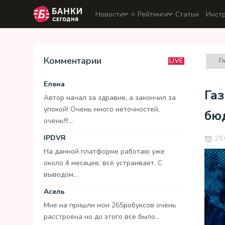
Новости
⭐️ Рейтинги
Статьи
Инст
Комментарии
Г
LIVE
Елена
Га
Автор начал за здравие, а закончил за
упокой! Очень много неточностей,
бю
очень!!!...
IPDVR
29.
На данной платформе работаю уже
около 4 месяцев, всё устраивает. С
выводом...
Асель
Мне на пришли мои 265робуксов очень
расстроена но до этого все было...