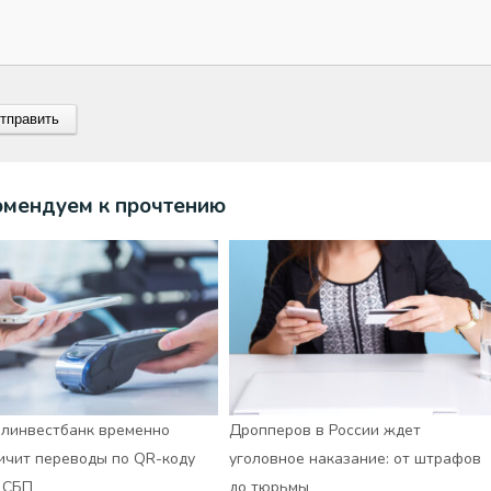
омендуем к прочтению
линвестбанк временно
Дропперов в России ждет
ичит переводы по QR-коду
уголовное наказание: от штрафов
 СБП
до тюрьмы