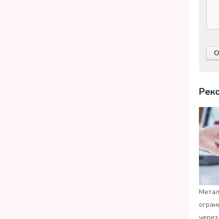
Рек
Метал
огран
через