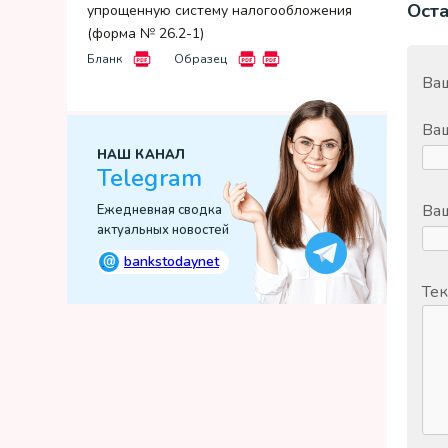
Ост
упрощенную систему налогообложения
(форма № 26.2-1)
Бланк
Образец
Ваш
Ва
НАШ КАНАЛ
Telegram
Ваш
Ежедневная сводка
актуальных новостей
@
bankstodaynet
Тек