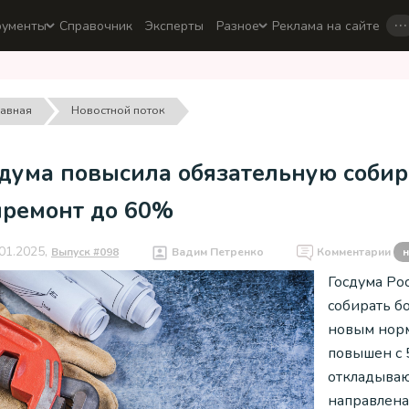
…
рументы
Справочник
Эксперты
Разное
Реклама на сайте
лавная
Новостной поток
сдума повысила обязательную собир
премонт до 60%
01.2025,
Выпуск #098
Вадим Петренко
Комментарии
н
Госдума Ро
собирать б
новым норм
повышен с 
откладываю
направлена