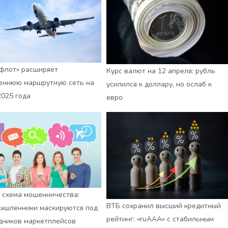
флот» расширяет
Курс валют на 12 апреля: рубль
еннюю маршрутную сеть на
усилился к доллару, но ослаб к
2025 года
евро
 схема мошенничества:
ВТБ сохранил высший кредитный
ышленники маскируются под
рейтинг: «ruАAA» с стабильным
дников маркетплейсов