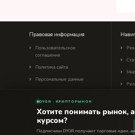
Правовая информация
Навиг
Пользовательское
Рек
соглашение
Ста
Политика сайта
Мне
Персональные данные
Рел
Политика цитирования
DYOR · КРИПТОРЫНОК
Партнеры
Хотите понимать рынок, а
курсом?
© 2026 Финансовый интернет-портал «Банки Се
18+
Подписчики DYOR получают торговые идеи, а
Сетевое издание «Банки Сегодня» зарегистрировано Федера