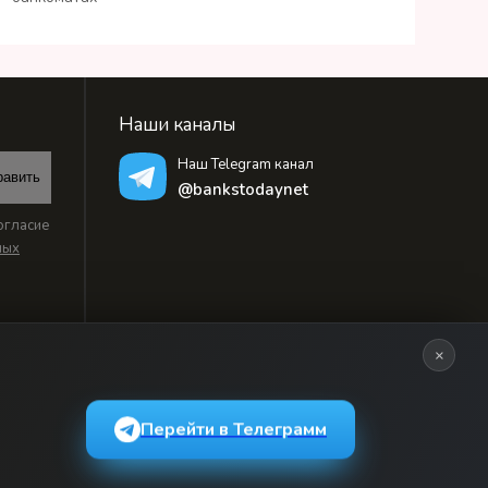
Наши каналы
Наш Telegram канал
равить
@bankstodaynet
огласие
ных
×
Перейти в Телеграмм
ьзовательским соглашением
и массовых коммуникаций, регистрационный номер: серия Эл