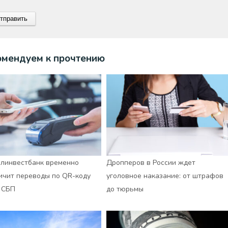
омендуем к прочтению
линвестбанк временно
Дропперов в России ждет
ичит переводы по QR-коду
уголовное наказание: от штрафов
 СБП
до тюрьмы