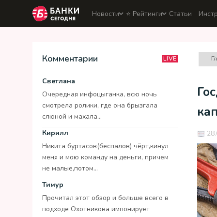
Новости
⭐️ Рейтинги
Статьи
Инст
Комментарии
Г
LIVE
Светлана
Го
Очередная инфоцыганка, всю ночь
смотрела ролики, где она брызгала
ка
слюной и махала...
Кирилл
28.
Никита буртасов(беспалов) чёрт,кинул
меня и мою команду на деньги, причем
не малые,потом...
Тимур
Прочитал этот обзор и больше всего в
подходе Охотникова импонирует