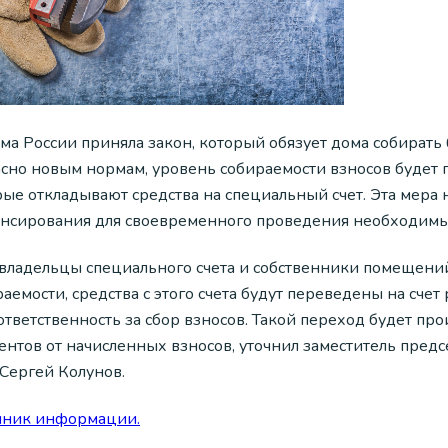
ума России приняла закон, который обязует дома собирать
асно новым нормам, уровень собираемости взносов будет 
рые откладывают средства на специальный счет. Эта мера 
нсирования для своевременного проведения необходимы
 владельцы специального счета и собственники помещен
аемости, средства с этого счета будут переведены на сче
ответственность за сбор взносов. Такой переход будет пр
нтов от начисленных взносов, уточнил заместитель предс
Сергей Колунов.
чник информации.