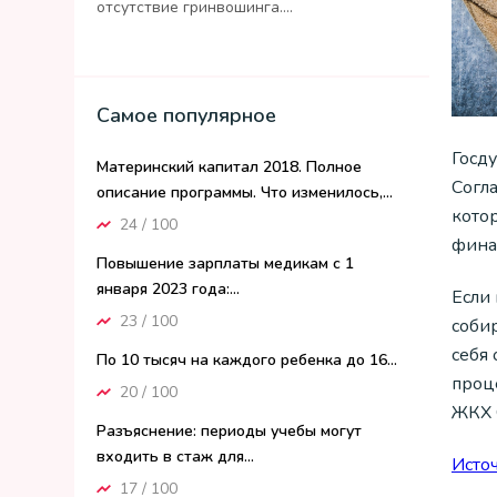
отсутствие гринвошинга....
Самое популярное
Госд
Материнский капитал 2018. Полное
Согл
описание программы. Что изменилось,...
кото
24 / 100
фина
Повышение зарплаты медикам с 1
января 2023 года:...
Если
23 / 100
собир
себя 
По 10 тысяч на каждого ребенка до 16...
проце
20 / 100
ЖКХ 
Разъяснение: периоды учебы могут
входить в стаж для...
Исто
17 / 100