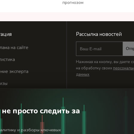
прогнозом
ация
Рассылка новостей
лама на сайте
Отп
тистика
Нажимая на кнопку, вы даете с
на обработку своих
персональ
ние эксперта
данных
изы
 не просто следить за
годня». Используя сайт BanksToday.net вы соглашаетесь с
пол
налитику и разборы ключевых
льной службой по надзору в сфере связи, информационных технологий 