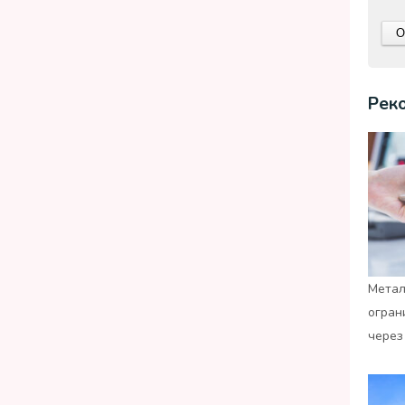
Рек
Метал
огран
через