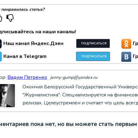
 понравилась статья?
дписывайтесь на наши каналы!
Наш канал Яндекс.Дзен
Г
ПОДПИСАТЬСЯ
Канал в Telegram
Г
ПОДПИСАТЬСЯ
ор:
Вадим Петренко
jenny-gump@yandex.ru
Окончил Белорусский Государственный Универси
"Журналистика". Специализируется на финансово
релизах. Целеустремлён и считает что цель всег
ентариев пока нет, но вы можете стать первым