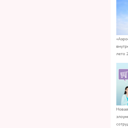
«Аэро
внутр
лето 
Новая
злоум
сотру