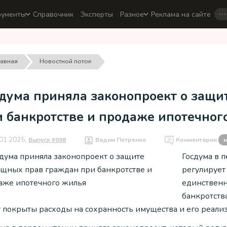
…
рументы
Справочник
Эксперты
Разное
Реклама на сайте
лавная
Новостной поток
сдума приняла законопроект о защ
и банкротстве и продаже ипотечног
01.2025,
Выпуск #098
Вадим Петренко
Комментарии
н
Госдума в 
регулирует
единственн
банкротств
т покрыты расходы на сохранность имущества и его реали