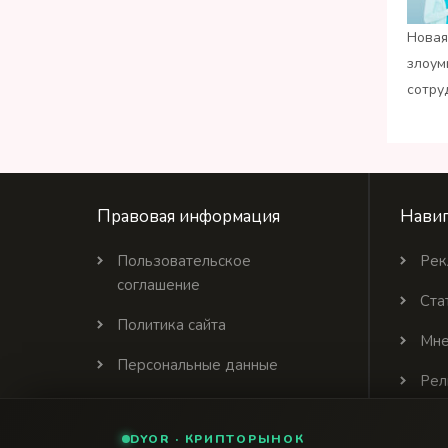
Новая
злоум
сотру
Правовая информация
Навиг
Пользовательское
Рек
соглашение
Ста
Политика сайта
Мне
Персональные данные
Рел
Политика цитирования
DYOR · КРИПТОРЫНОК
Партнеры