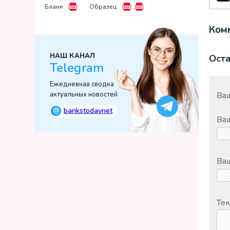
Бланк
Образец
Комм
НАШ КАНАЛ
Ост
Telegram
Ежедневная сводка
актуальных новостей
Ваш
@
bankstodaynet
Ва
Ваш
Тек