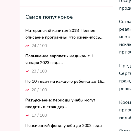
Госд
прод
Самое популярное
Согл
реал
Материнский капитал 2018. Полное
ипот
описание программы. Что изменилось,...
искл
24 / 100
прио
Повышение зарплаты медикам с 1
января 2023 года:...
Пред
23 / 100
Серге
гражд
По 10 тысяч на каждого ребенка до 16...
реал
20 / 100
Разъяснение: периоды учебы могут
Кроме
входить в стаж для...
прио
17 / 100
недо
Пенсионный фонд: учеба до 2002 года