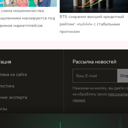
 схема мошенничества:
ВТБ сохранил высший кредитный
ышленники маскируются под
рейтинг: «ruАAA» с стабильным
дников маркетплейсов
прогнозом
ация
Рассылка новостей
лама на сайте
Отп
тистика
Нажимая на кнопку, вы даете с
на обработку своих
персональ
ние эксперта
данных
изы