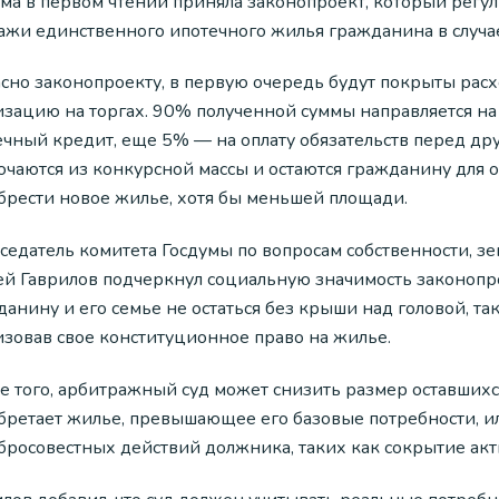
ума в первом чтении приняла законопроект, который регу
ажи единственного ипотечного жилья гражданина в случае
асно законопроекту, в первую очередь будут покрыты расх
изацию на торгах. 90% полученной суммы направляется н
ечный кредит, еще 5% — на оплату обязательств перед д
ючаются из конкурсной массы и остаются гражданину для 
брести новое жилье, хотя бы меньшей площади.
седатель комитета Госдумы по вопросам собственности,
й Гаврилов подчеркнул социальную значимость законопрое
анину и его семье не остаться без крыши над головой, та
изовав свое конституционное право на жилье.
 того, арбитражный суд может снизить размер оставшихся
бретает жилье, превышающее его базовые потребности, ил
бросовестных действий должника, таких как сокрытие ак