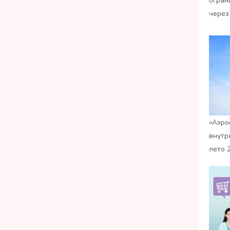
огран
через
«Аэро
внутр
лето 