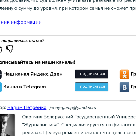
илов добавил, что суд должен учитывать реальные потребн
ленную сумму до уровня, при котором семья не сможет пр
чник информации.
 понравилась статья?
дписывайтесь на наши каналы!
Наш канал Яндекс.Дзен
Г
ПОДПИСАТЬСЯ
Канал в Telegram
Г
ПОДПИСАТЬСЯ
ор:
Вадим Петренко
jenny-gump@yandex.ru
Окончил Белорусский Государственный Универси
"Журналистика". Специализируется на финансово
релизах. Целеустремлён и считает что цель всег