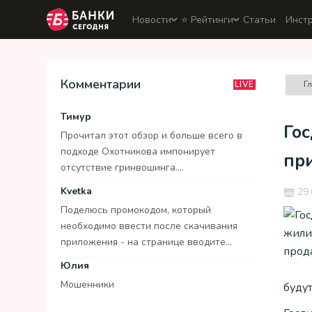
Новости
⭐️ Рейтинги
Статьи
Инст
Комментарии
Г
LIVE
Тимур
Го
Прочитал этот обзор и больше всего в
подходе Охотникова импонирует
пр
отсутствие гринвошинга....
Kvetka
29.
Поделюсь промокодом, который
необходимо ввести после скачивания
приложения - на странице вводите...
Юлия
Мошенники
буду