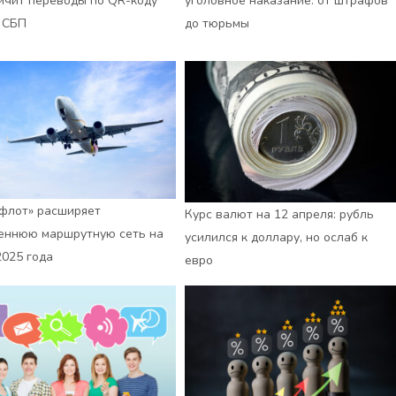
ичит переводы по QR-коду
уголовное наказание: от штрафов
 СБП
до тюрьмы
флот» расширяет
Курс валют на 12 апреля: рубль
еннюю маршрутную сеть на
усилился к доллару, но ослаб к
2025 года
евро