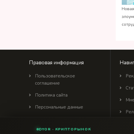
Новая
злоум
сотру
Правовая информация
Навиг
Пользовательское
Рек
соглашение
Ста
Политика сайта
Мне
Персональные данные
Рел
Политика цитирования
DYOR · КРИПТОРЫНОК
Партнеры