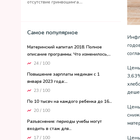
отсутствие гринвошинга....
Самое популярное
Инфл
годо
Материнский капитал 2018. Полное
согл
описание программы. Что изменилось,...
24 / 100
Цены
Повышение зарплаты медикам с 1
3,63
января 2023 года:...
хлеб
23 / 100
деше
По 10 тысяч на каждого ребенка до 16...
Цены
20 / 100
сниж
Разъяснение: периоды учебы могут
матер
входить в стаж для...
Цены
17 / 100