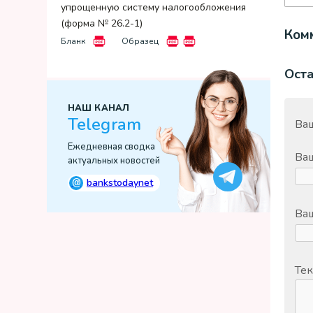
упрощенную систему налогообложения
(форма № 26.2-1)
Комм
Бланк
Образец
Ост
НАШ КАНАЛ
Telegram
Ваш
Ежедневная сводка
Ва
актуальных новостей
@
bankstodaynet
Ваш
Тек