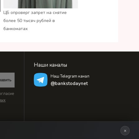
ЦБ опроверг запрет на снятие
более 50 тысяч рублей в
банкоматах
Наши каналы
Наш Telegram канал
равить
@bankstodaynet
огласие
ных
×