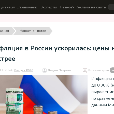
…
рументы
Справочник
Эксперты
Разное
Реклама на сайте
лавная
Новостной поток
ляция в России ускорилась: цены н
стрее
11.2024,
Выпуск #096
Вадим Петренко
Комментарии
н
Инфляция в
до 0,30% (
выражении 
по сравнен
данным Ми