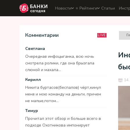
Новости
⭐️ Рейтинги
Статьи
Инст
Комментарии
Г
LIVE
Светлана
Инф
Очередная инфоцыганка, всю ночь
смотрела ролики, где она брызгала
бы
слюной и махала...
Кирилл
14.
Никита буртасов(беспалов) чёрт,кинул
меня и мою команду на деньги, причем
не малые,потом...
Тимур
Прочитал этот обзор и больше всего в
подходе Охотникова импонирует