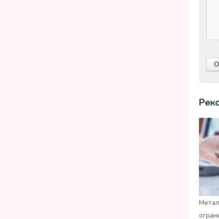
Рек
Метал
огран