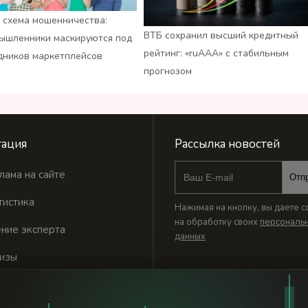
 схема мошенничества:
ВТБ сохранил высший кредитный
ышленники маскируются под
рейтинг: «ruАAA» с стабильным
дников маркетплейсов
прогнозом
ация
Рассылка новостей
лама на сайте
Отп
тистика
Нажимая на кнопку, вы даете с
на обработку своих
персональ
ние эксперта
данных
изы