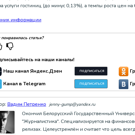
а услуги гостиниц (до минус 0,13%), а темпы роста цен на
чник информации
 понравилась статья?
дписывайтесь на наши каналы!
Наш канал Яндекс.Дзен
Г
ПОДПИСАТЬСЯ
Канал в Telegram
Г
ПОДПИСАТЬСЯ
ор:
Вадим Петренко
jenny-gump@yandex.ru
Окончил Белорусский Государственный Универси
"Журналистика". Специализируется на финансово
релизах. Целеустремлён и считает что цель всег