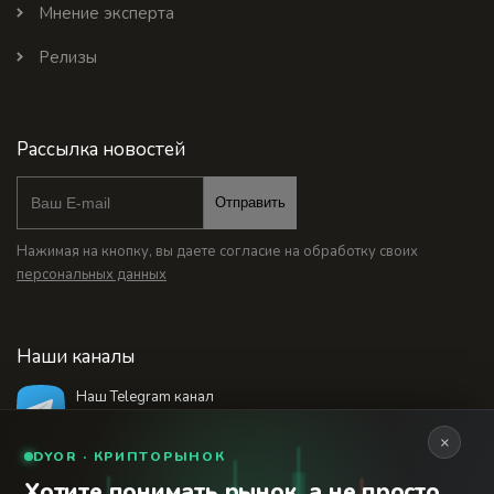
Мнение эксперта
Релизы
Рассылка новостей
Отправить
Нажимая на кнопку, вы даете согласие на обработку своих
персональных данных
Наши каналы
Наш Telegram канал
@bankstodaynet
×
DYOR · КРИПТОРЫНОК
Хотите понимать рынок, а не просто
© 2026 Финансовый интернет-портал «Банки