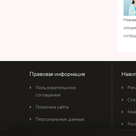
Новая
злоум
сотру
Правовая информация
Навиг
Пользовательское
Рек
соглашение
Ста
Политика сайта
Мне
Персональные данные
Рел
Политика цитирования