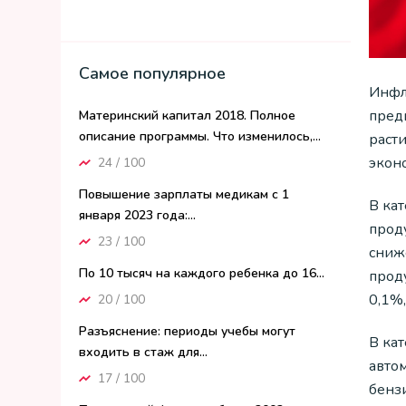
Самое популярное
Инфля
пред
Материнский капитал 2018. Полное
описание программы. Что изменилось,...
раст
экон
24 / 100
Повышение зарплаты медикам с 1
В ка
января 2023 года:...
прод
23 / 100
сниж
По 10 тысяч на каждого ребенка до 16...
прод
0,1%,
20 / 100
Разъяснение: периоды учебы могут
В ка
входить в стаж для...
авто
17 / 100
бенз