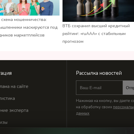
 схема мошенничества:
ВТБ сохранил высший кредитный
ышленники маскируются под
рейтинг: «ruАAA» с стабильным
дников маркетплейсов
прогнозом
ация
Рассылка новостей
лама на сайте
Отп
тистика
Нажимая на кнопку, вы даете с
на обработку своих
персональ
ние эксперта
данных
изы