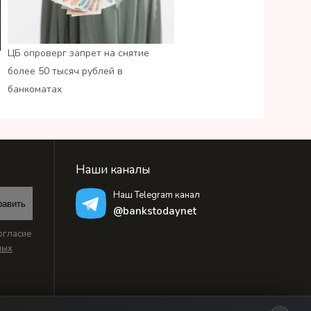
ЦБ опроверг запрет на снятие
более 50 тысяч рублей в
банкоматах
Наши каналы
Наш Telegram канал
равить
@bankstodaynet
огласие
ных