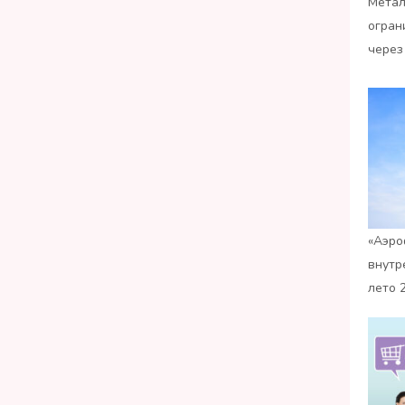
Метал
огран
через
«Аэро
внутр
лето 