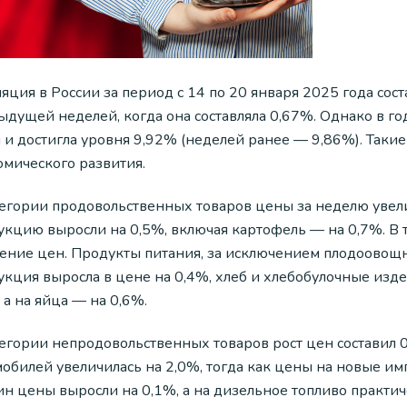
ция в России за период с 14 по 20 января 2025 года сос
ыдущей неделей, когда она составляла 0,67%. Однако в 
и и достигла уровня 9,92% (неделей ранее — 9,86%). Так
омического развития.
тегории продовольственных товаров цены за неделю уве
укцию выросли на 0,5%, включая картофель — на 0,7%. В 
ение цен. Продукты питания, за исключением плодоовощн
укция выросла в цене на 0,4%, хлеб и хлебобулочные изде
 а на яйца — на 0,6%.
тегории непродовольственных товаров рост цен составил 
мобилей увеличилась на 2,0%, тогда как цены на новые им
ин цены выросли на 0,1%, а на дизельное топливо практич