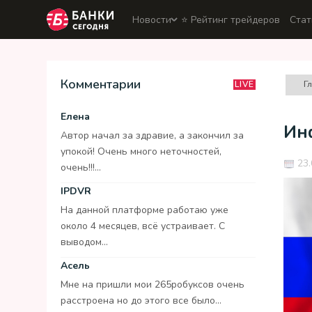
Новости
⭐️ Рейтинг трейдеров
Стат
Комментарии
Г
LIVE
Елена
Ин
Автор начал за здравие, а закончил за
упокой! Очень много неточностей,
23.
очень!!!...
IPDVR
На данной платформе работаю уже
около 4 месяцев, всё устраивает. С
выводом...
Асель
Мне на пришли мои 265робуксов очень
расстроена но до этого все было...