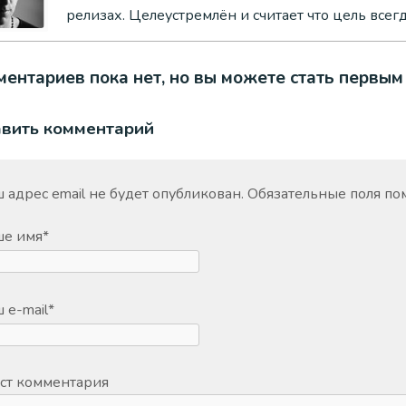
релизах. Целеустремлён и считает что цель всег
ентариев пока нет, но вы можете стать первым
авить комментарий
 адрес email не будет опубликован.
Обязательные поля п
ше имя
*
 e-mail
*
ст комментария