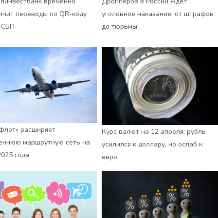
линвестбанк временно
Дропперов в России ждет
ичит переводы по QR-коду
уголовное наказание: от штрафов
 СБП
до тюрьмы
флот» расширяет
Курс валют на 12 апреля: рубль
еннюю маршрутную сеть на
усилился к доллару, но ослаб к
2025 года
евро