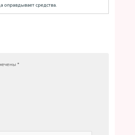
да оправдывает средства.
омечены
*