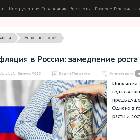
ьи
Инструменты
Справочник
Эксперты
Разное
Реклама на 
лавная
Новостной поток
фляция в России: замедление роста
01.2025,
Выпуск #098
Вадим Петренко
Комментарии
н
Инфляция в
года соста
предыдущей
Однако в 
расти и до