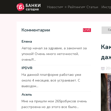
Новости
⭐️ Рейтинги
Статьи
Инст
Комментарии
Г
LIVE
Елена
Ка
Автор начал за здравие, а закончил за
упокой! Очень много неточностей,
да
очень!!!...
IPDVR
20.
На данной платформе работаю уже
около 4 месяцев, всё устраивает. С
выводом...
Асель
Мне на пришли мои 265робуксов очень
расстроена но до этого все было...