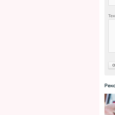
Тек
Рек