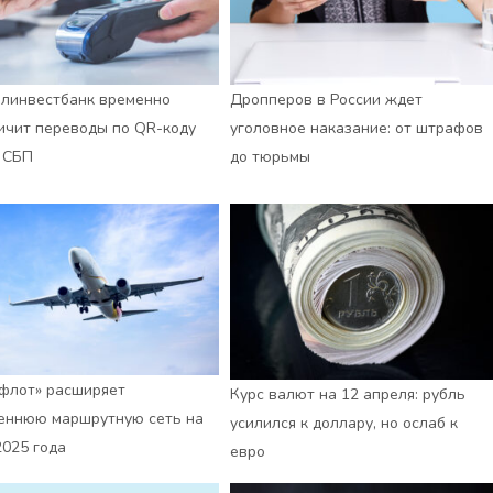
линвестбанк временно
Дропперов в России ждет
ичит переводы по QR-коду
уголовное наказание: от штрафов
 СБП
до тюрьмы
флот» расширяет
Курс валют на 12 апреля: рубль
еннюю маршрутную сеть на
усилился к доллару, но ослаб к
2025 года
евро