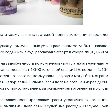
лата коммунальных платежей: пени, отключения и последс
еуплату коммунальных услуг гражданам могут быть наложе
кже подан иск в суд, рассказал эксперт в сфере ЖКХ Дмит
 на задолженность по коммунальным платежам начинает на
тавка составляет 1/300 ключевой ставки ЦБ, после — 1/130
есячных платежа, коммунальные услуги могут быть огран
н напор воды. В случае, если долг не погашен через деся
остью приостановлена, за исключением отопления и холод
 задолженность продолжает расти, управляющая компания м
н выплатить долг, пени и судебные расходы. В случае кр