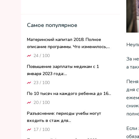
Самое популярное
Материнский капитал 2018. Полное
Неуп
описание программы. Что изменилось,...
24 / 100
За н
Повышение зарплаты медикам с 1
а та
января 2023 года:...
Пеня
23 / 100
дня с
По 10 тысяч на каждого ребенка до 16...
ежем
20 / 100
сниже
Разъяснение: периоды учебы могут
полн
входить в стаж для...
Если
17 / 100
обяза