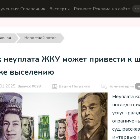
…
рументы
Справочник
Эксперты
Разное
Реклама на сайте
лавная
Новостной поток
к неуплата ЖКУ может привести к 
же выселению
01.2025,
Выпуск #098
Вадим Петренко
Комментарии
н
Неуплата к
последстви
услуг граж
ограничены
суд, расск
интервью 