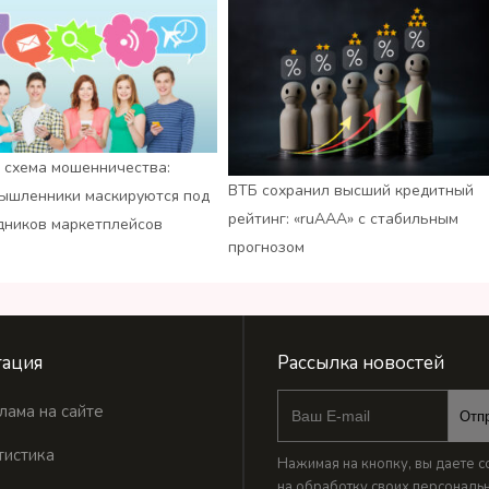
 схема мошенничества:
ВТБ сохранил высший кредитный
ышленники маскируются под
рейтинг: «ruАAA» с стабильным
дников маркетплейсов
прогнозом
ация
Рассылка новостей
лама на сайте
Отп
тистика
Нажимая на кнопку, вы даете с
на обработку своих
персональ