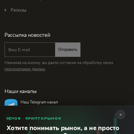
Релизы
Рассылка новостей
Отправить
Нажимая на кнопку, вы даете согласие на обработку своих
персональных данных
Наши каналы
Наш Telegram канал
@bankstodaynet
×
DYOR · КРИПТОРЫНОК
Хотите понимать рынок, а не просто
© 2026 Финансовый интернет-портал «Банки