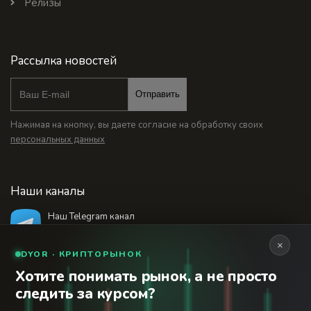
Релизы
Рассылка новостей
Отправить
Нажимая на кнопку, вы даете согласие на обработку своих
персональных данных
Наши каналы
Наш Telegram канал
@bankstodaynet
×
DYOR · КРИПТОРЫНОК
Хотите понимать рынок, а не просто
© 2026 Финансовый интернет-портал «Банки
следить за курсом?
Сегодня». Используя сайт BanksToday.net вы
18+
соглашаетесь с
пользовательским соглашением