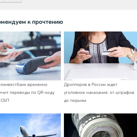
омендуем к прочтению
линвестбанк временно
Дропперов в России ждет
ичит переводы по QR-коду
уголовное наказание: от штрафов
 СБП
до тюрьмы