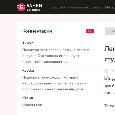
Новости
⭐️ Рейтинги
Статьи
Инст
Комментарии
Г
LIVE
Тимур
Ле
Прочитал этот обзор и больше всего в
подходе Охотникова импонирует
ст
отсутствие гринвошинга....
Kvetka
16.
Поделюсь промокодом, который
необходимо ввести после скачивания
приложения - на странице вводите...
Юлия
Мошенники
Teleg
…