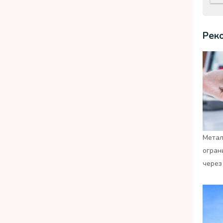
Рек
Метал
огран
через