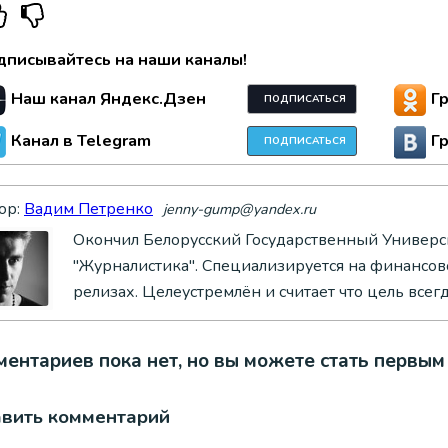
дписывайтесь на наши каналы!
Наш канал Яндекс.Дзен
Г
ПОДПИСАТЬСЯ
Канал в Telegram
Г
ПОДПИСАТЬСЯ
ор:
Вадим Петренко
jenny-gump@yandex.ru
Окончил Белорусский Государственный Универси
"Журналистика". Специализируется на финансово
релизах. Целеустремлён и считает что цель всег
ентариев пока нет, но вы можете стать первым
авить комментарий