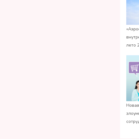
«Аэро
внутр
лето 
Новая
злоум
сотру