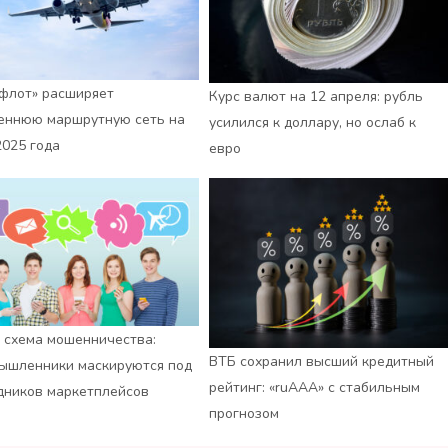
флот» расширяет
Курс валют на 12 апреля: рубль
еннюю маршрутную сеть на
усилился к доллару, но ослаб к
2025 года
евро
 схема мошенничества:
ВТБ сохранил высший кредитный
ышленники маскируются под
рейтинг: «ruАAA» с стабильным
дников маркетплейсов
прогнозом