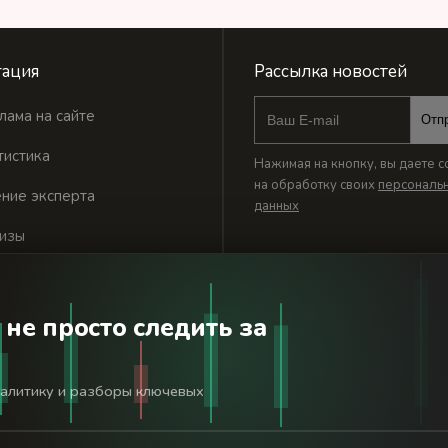
ация
Рассылка новостей
лама на сайте
Отп
тистика
Нажимая на кнопку, вы даете с
на обработку своих
персональ
ние эксперта
данных
изы
 не просто следить за
годня». Используя сайт BanksToday.net вы соглашаетесь с
пол
налитику и разборы ключевых
льной службой по надзору в сфере связи, информационных технологий 