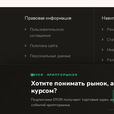
Правовая информация
Навиг
Пользовательское
Рек
соглашение
Ста
Политика сайта
Мне
Персональные данные
Рел
Политика цитирования
DYOR · КРИПТОРЫНОК
Партнеры
Хотите понимать рынок, а
курсом?
© 2026 Финансовый интернет-портал «Банки Се
18+
Подписчики DYOR получают торговые идеи, а
Сетевое издание «Банки Сегодня» зарегистрировано Федера
событий крипторынка.
№ 04-216902