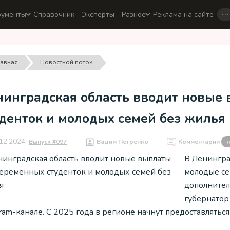
…
рументы
Справочник
Эксперты
Разное
Реклама на сайте
лавная
Новостной поток
нинградская область вводит новые
уденток и молодых семей без жилья
12.2024,
Выпуск #097
Вадим Петренко
Комментарии
н
В Ленингра
молодые се
дополнител
губернатор
ram-канале. С 2025 года в регионе начнут предоставлять