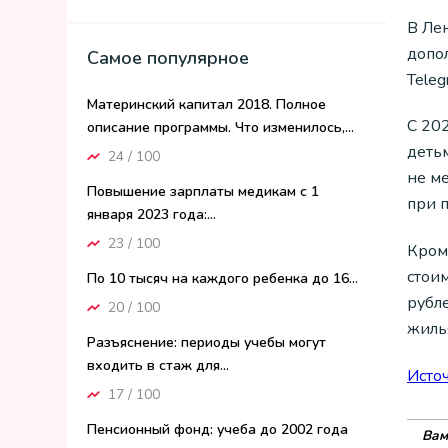
В Ле
допо
Самое популярное
Teleg
Материнский капитал 2018. Полное
С 202
описание программы. Что изменилось,...
детьм
24 / 100
не м
Повышение зарплаты медикам с 1
при 
января 2023 года:...
23 / 100
Кром
стои
По 10 тысяч на каждого ребенка до 16...
рубле
20 / 100
жиль
Разъяснение: периоды учебы могут
входить в стаж для...
Исто
17 / 100
Пенсионный фонд: учеба до 2002 года
Вам