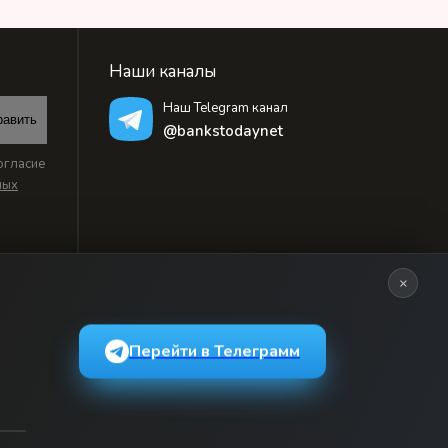
Наши каналы
Наш Telegram канал
равить
@bankstodaynet
огласие
ных
×
Перейти в Телеграмм
ьзовательским соглашением
и массовых коммуникаций, регистрационный номер: серия Эл