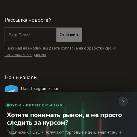
Рассылка новостей
Отправить
Нажимая на кнопку, вы даете согласие на обработку своих
персональных данных
Наши каналы
Наш Telegram канал
@bankstodaynet
×
DYOR · КРИПТОРЫНОК
Хотите понимать рынок, а не просто
© 2026 Финансовый интернет-портал «Банки
следить за курсом?
Сегодня». Используя сайт BanksToday.net вы
18+
соглашаетесь с
пользовательским соглашением
Подписчики DYOR получают торговые идеи, аналитику и