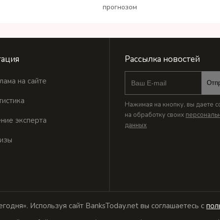
прогнозом
ация
Рассылка новостей
лама на сайте
Отп
тистика
Нажимая на кнопку, вы даете с
на обработку своих
персональ
ние эксперта
данных
изы
годня». Используя сайт BanksToday.net вы соглашаетесь с
пол