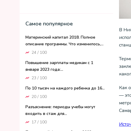
Самое популярное
В Ни
испо
Материнский капитал 2018. Полное
описание программы. Что изменилось,...
стан
24 / 100
Терм
Повышение зарплаты медикам с 1
заклю
января 2023 года:...
каког
23 / 100
Как 
По 10 тысяч на каждого ребенка до 16...
— эт
20 / 100
метр
Разъяснение: периоды учебы могут
Сама
входить в стаж для...
17 / 100
Исто