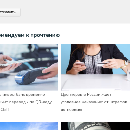
омендуем к прочтению
линвестбанк временно
Дропперов в России ждет
ичит переводы по QR-коду
уголовное наказание: от штрафов
 СБП
до тюрьмы