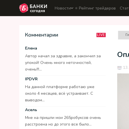
Новости
⭐️ Рейтинг трейдеров
Стат
Комментарии
Г
LIVE
Елена
Оп
Автор начал за здравие, а закончил за
упокой! Очень много неточностей,
13.
очень!!!...
IPDVR
На данной платформе работаю уже
около 4 месяцев, всё устраивает. С
выводом...
Асель
Мне на пришли мои 265робуксов очень
расстроена но до этого все было...