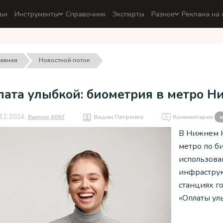
ьи
Инструменты
Справочник
Эксперты
Разное
Реклама на 
лавная
Новостной поток
лата улыбкой: биометрия в метро Н
12.2024,
Выпуск #097
Вадим Петренко
Комментарии
н
В Нижнем Н
метро по би
использова
инфраструкт
станциях г
«Оплаты ул