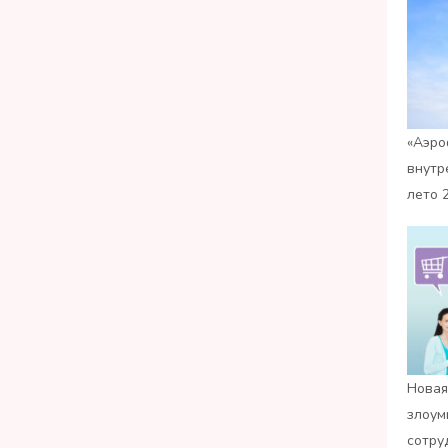
«Аэро
внутр
лето 
Новая
злоум
сотру