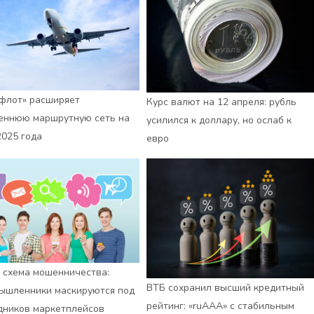
флот» расширяет
Курс валют на 12 апреля: рубль
еннюю маршрутную сеть на
усилился к доллару, но ослаб к
2025 года
евро
 схема мошенничества:
ВТБ сохранил высший кредитный
ышленники маскируются под
рейтинг: «ruАAA» с стабильным
дников маркетплейсов