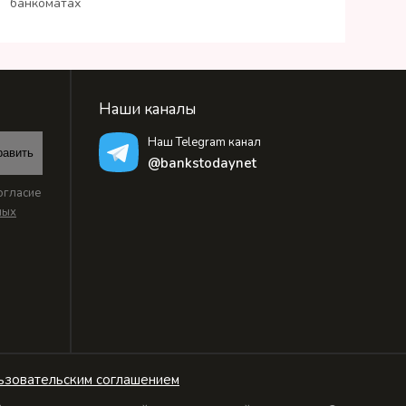
банкоматах
Наши каналы
Наш Telegram канал
равить
@bankstodaynet
огласие
ных
ьзовательским соглашением