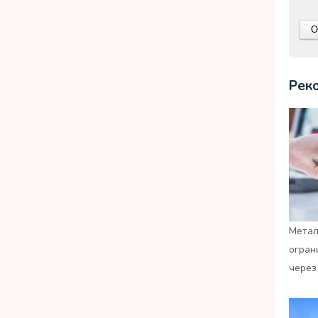
Рек
Метал
огран
через