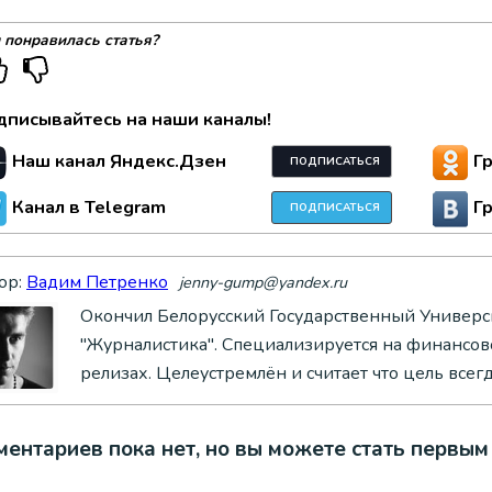
 понравилась статья?
дписывайтесь на наши каналы!
Наш канал Яндекс.Дзен
Г
ПОДПИСАТЬСЯ
Канал в Telegram
Г
ПОДПИСАТЬСЯ
ор:
Вадим Петренко
jenny-gump@yandex.ru
Окончил Белорусский Государственный Универси
"Журналистика". Специализируется на финансово
релизах. Целеустремлён и считает что цель всег
ентариев пока нет, но вы можете стать первым