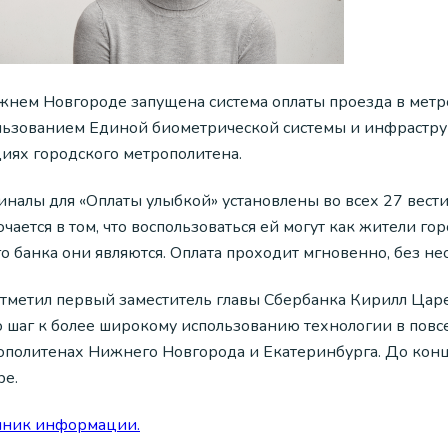
жнем Новгороде запущена система оплаты проезда в метро 
льзованием Единой биометрической системы и инфраструкт
циях городского метрополитена.
иналы для «Оплаты улыбкой» установлены во всех 27 вест
чается в том, что воспользоваться ей могут как жители горо
о банка они являются. Оплата проходит мгновенно, без не
отметил первый заместитель главы Сбербанка Кирилл Цар
о шаг к более широкому использованию технологии в повс
ополитенах Нижнего Новгорода и Екатеринбурга. До конца
ре.
чник информации.