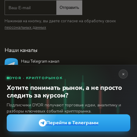
Отправить
Нажимая на кнопку, вы даете согласие на обработку своих
персональных данных
Наши каналы
Наш Telegram канал
@bankstodaynet
×
DYOR · КРИПТОРЫНОК
Хотите понимать рынок, а не просто
© 2026 Финансовый интернет-портал «Банки
следить за курсом?
Сегодня». Используя сайт BanksToday.net вы
18+
соглашаетесь с
пользовательским соглашением
Подписчики DYOR получают торговые идеи, аналитику и
разборы ключевых событий крипторынка.
Сетевое издание «Банки Сегодня» зарегистрировано
Федеральной службой по надзору в сфере связи,
Перейти в Телеграмм
информационных технологий и массовых коммуникаций,
регистрационный номер: серия Эл № 04-216902