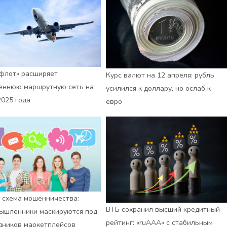
флот» расширяет
Курс валют на 12 апреля: рубль
еннюю маршрутную сеть на
усилился к доллару, но ослаб к
2025 года
евро
 схема мошенничества:
ВТБ сохранил высший кредитный
ышленники маскируются под
рейтинг: «ruАAA» с стабильным
дников маркетплейсов