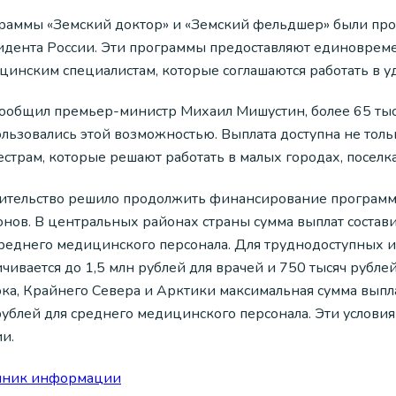
раммы «Земский доктор» и «Земский фельдшер» были про
идента России. Эти программы предоставляют единовре
цинским специалистам, которые соглашаются работать в у
сообщил премьер-министр Михаил Мишустин, более 65 ты
ользовались этой возможностью. Выплата доступна не толь
страм, которые решают работать в малых городах, поселка
ительство решило продолжить финансирование программ,
нов. В центральных районах страны сумма выплат состави
среднего медицинского персонала. Для труднодоступных 
чивается до 1,5 млн рублей для врачей и 750 тысяч рубл
ока, Крайнего Севера и Арктики максимальная сумма выпла
рублей для среднего медицинского персонала. Эти услови
и.
чник информации