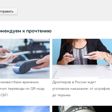
омендуем к прочтению
линвестбанк временно
Дропперов в России ждет
ичит переводы по QR-коду
уголовное наказание: от штрафов
 СБП
до тюрьмы