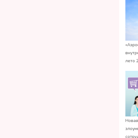
«Аэро
внутр
лето 
Новая
злоум
сотру