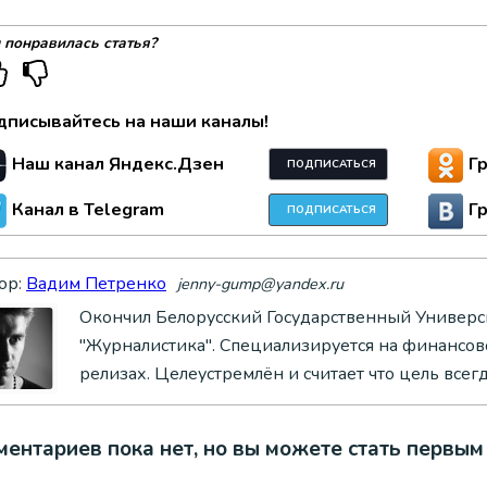
 понравилась статья?
дписывайтесь на наши каналы!
Наш канал Яндекс.Дзен
Г
ПОДПИСАТЬСЯ
Канал в Telegram
Г
ПОДПИСАТЬСЯ
ор:
Вадим Петренко
jenny-gump@yandex.ru
Окончил Белорусский Государственный Универси
"Журналистика". Специализируется на финансово
релизах. Целеустремлён и считает что цель всег
ентариев пока нет, но вы можете стать первым