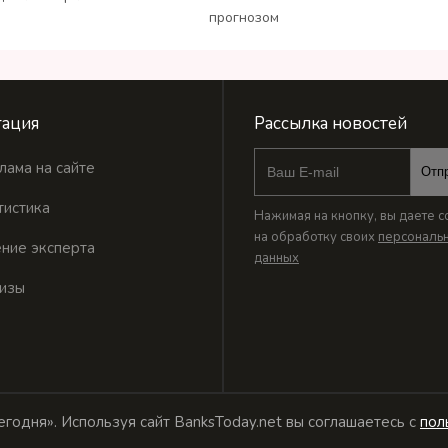
прогнозом
ация
Рассылка новостей
лама на сайте
Отп
тистика
Нажимая на кнопку, вы даете с
на обработку своих
персональ
ние эксперта
данных
изы
годня». Используя сайт BanksToday.net вы соглашаетесь с
пол