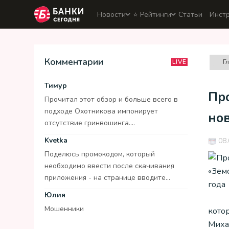
Новости
⭐️ Рейтинги
Статьи
Инст
Комментарии
Г
LIVE
Тимур
Пр
Прочитал этот обзор и больше всего в
подходе Охотникова импонирует
но
отсутствие гринвошинга....
Kvetka
08.
Поделюсь промокодом, который
необходимо ввести после скачивания
приложения - на странице вводите...
Юлия
Мошенники
кото
Миха