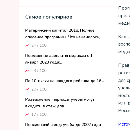
Прог
през
Самое популярное
меди
Материнский капитал 2018. Полное
Как 
описание программы. Что изменилось,...
восп
24 / 100
медсе
Повышение зарплаты медикам с 1
января 2023 года:...
Прав
23 / 100
регио
для 
По 10 тысяч на каждого ребенка до 16...
увели
20 / 100
Вост
Разъяснение: периоды учебы могут
млн 
входить в стаж для...
Росси
17 / 100
Исто
Пенсионный фонд: учеба до 2002 года