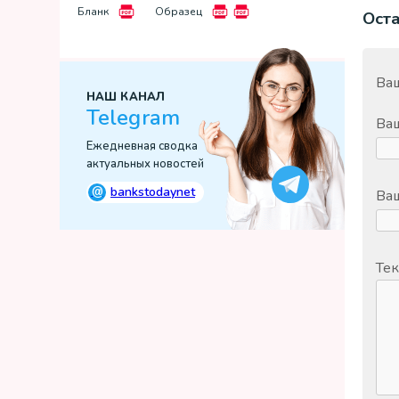
Бланк
Образец
Ост
Ваш
НАШ КАНАЛ
Telegram
Ва
Ежедневная сводка
актуальных новостей
@
bankstodaynet
Ваш
Тек