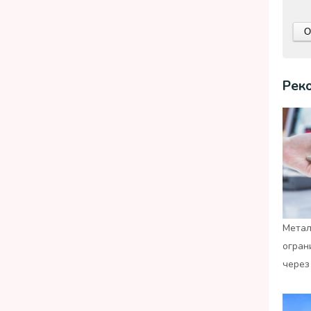
Рек
Метал
огран
через