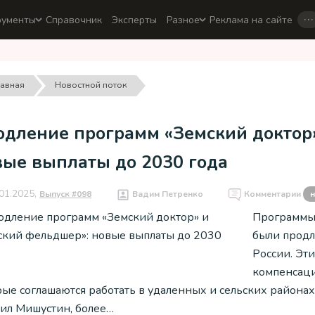
…
рументы
Справочник
Эксперты
Разное
Реклама на сайте
лавная
Новостной поток
одление программ «Земский доктор
вые выплаты до 2030 года
01.2025,
Выпуск #098
Вадим Петренко
Комментарии
н
Программы 
были продл
России. Эт
компенсаци
рые соглашаются работать в удаленных и сельских района
ил Мишустин, более…