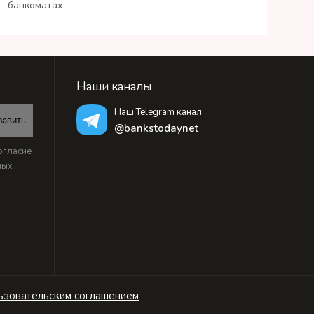
банкоматах
Наши каналы
Наш Telegram канал
равить
@bankstodaynet
огласие
ных
ьзовательским соглашением