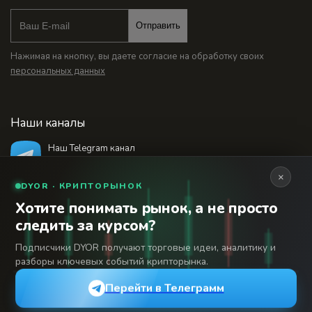
Отправить
Нажимая на кнопку, вы даете согласие на обработку своих
персональных данных
Наши каналы
Наш Telegram канал
@bankstodaynet
×
DYOR · КРИПТОРЫНОК
Хотите понимать рынок, а не просто
© 2026 Финансовый интернет-портал «Банки
следить за курсом?
Сегодня». Используя сайт BanksToday.net вы
18+
соглашаетесь с
пользовательским соглашением
Подписчики DYOR получают торговые идеи, аналитику и
разборы ключевых событий крипторынка.
Сетевое издание «Банки Сегодня» зарегистрировано
Федеральной службой по надзору в сфере связи,
Перейти в Телеграмм
информационных технологий и массовых коммуникаций,
регистрационный номер: серия Эл № 04-216902