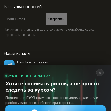
Рассылка новостей
Отправить
Нажимая на кнопку, вы даете согласие на обработку своих
персональных данных
Наши каналы
Наш Telegram канал
@bankstodaynet
×
DYOR · КРИПТОРЫНОК
Хотите понимать рынок, а не просто
© 2026 Финансовый интернет-портал «Банки
следить за курсом?
Сегодня». Используя сайт BanksToday.net вы
18+
соглашаетесь с
пользовательским соглашением
Подписчики DYOR получают торговые идеи, аналитику и
разборы ключевых событий крипторынка.
Сетевое издание «Банки Сегодня» зарегистрировано
Федеральной службой по надзору в сфере связи,