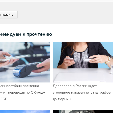
омендуем к прочтению
линвестбанк временно
Дропперов в России ждет
ичит переводы по QR-коду
уголовное наказание: от штрафов
 СБП
до тюрьмы