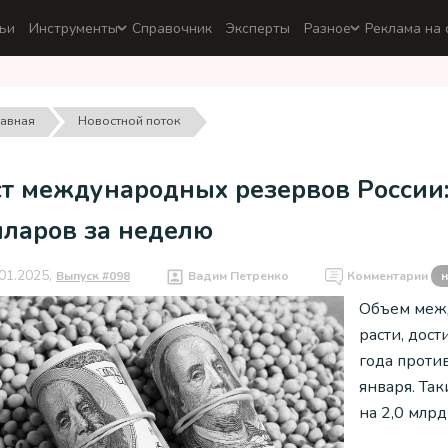
ьи
Инструменты
Справочник
Эксперты
Разное
Реклама на 
лавная
Новостной поток
ст международных резервов России
лларов за неделю
01.2025,
Выпуск #098
Вадим Петренко
Комментарии
н
Объем межд
расти, дос
года проти
января. Та
на 2,0 млрд