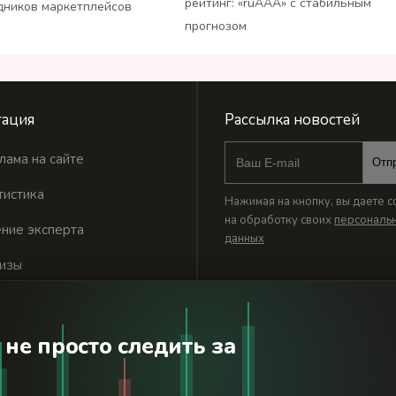
рейтинг: «ruАAA» с стабильным
дников маркетплейсов
прогнозом
ация
Рассылка новостей
лама на сайте
Отп
тистика
Нажимая на кнопку, вы даете с
на обработку своих
персональ
ние эксперта
данных
изы
 не просто следить за
годня». Используя сайт BanksToday.net вы соглашаетесь с
пол