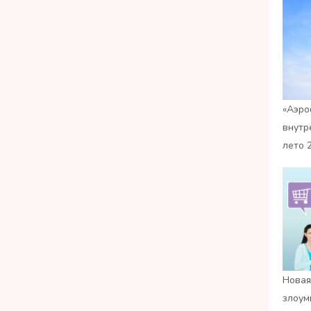
«Аэро
внутр
лето 
Новая
злоум