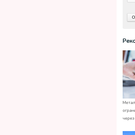
Рек
Метал
огран
через