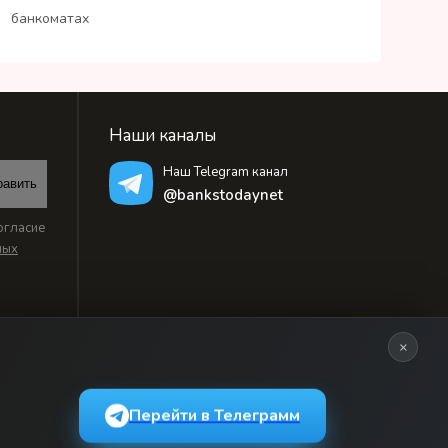
банкоматах
Наши каналы
Наш Telegram канал
равить
@bankstodaynet
огласие
ных
×
Перейти в Телеграмм
ьзовательским соглашением