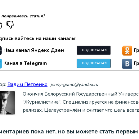
 понравилась статья?
дписывайтесь на наши каналы!
Наш канал Яндекс.Дзен
Г
ПОДПИСАТЬСЯ
Канал в Telegram
Г
ПОДПИСАТЬСЯ
ор:
Вадим Петренко
jenny-gump@yandex.ru
Окончил Белорусский Государственный Универси
"Журналистика". Специализируется на финансово
релизах. Целеустремлён и считает что цель всег
ентариев пока нет, но вы можете стать первым