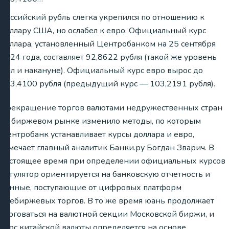
Российский рубль слегка укрепился по отношению к
доллару США, но ослабел к евро. Официальный курс
доллара, установленный Центробанком на 25 сентября
2024 года, составляет 92,8622 рубля (такой же уровень
был и накануне). Официальный курс евро вырос до
103,4100 рубля (предыдущий курс — 103,2191 рубля).
Прекращение торгов валютами недружественных стран
на биржевом рынке изменило методы, по которым
Центробанк устанавливает курсы доллара и евро,
отмечает главный аналитик Банки.ру Богдан Зварич. В
настоящее время при определении официальных курсов
регулятор ориентируется на банковскую отчетность и
данные, поступающие от цифровых платформ
внебиржевых торгов. В то же время юань продолжает
торговаться на валютной секции Московской биржи, и
курс китайской валюты определяется на основе