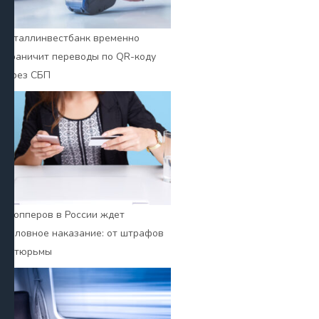
Металлинвестбанк временно
ограничит переводы по QR-коду
через СБП
Дропперов в России ждет
уголовное наказание: от штрафов
до тюрьмы