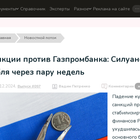
…
рументы
Справочник
Эксперты
Разное
Реклама на сайте
лавная
Новостной поток
нкции против Газпромбанка: Силуа
ля через пару недель
12.2024,
Выпуск #097
Вадим Петренко
Комментарии
н
Падение ку
санкций пр
стабилизир
финансов Р
ухудшилась
основного 