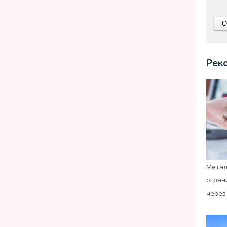
Рек
Метал
огран
через