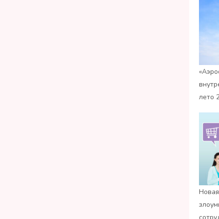
«Аэро
внутр
лето 
Новая
злоум
сотру