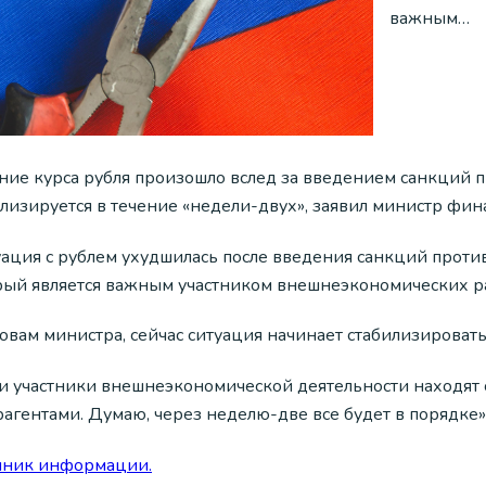
важным…
ние курса рубля произошло вслед за введением санкций п
илизируется в течение «недели-двух», заявил министр фин
уация с рублем ухудшилась после введения санкций проти
рый является важным участником внешнеэкономических ра
овам министра, сейчас ситуация начинает стабилизировать
и участники внешнеэкономической деятельности находят 
рагентами. Думаю, через неделю-две все будет в порядке»
чник информации.