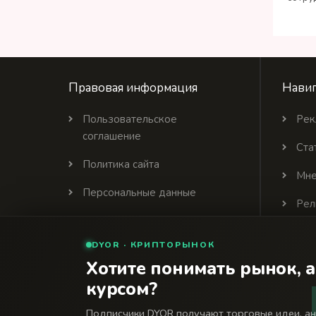
Правовая информация
Навиг
Пользовательское
Рек
соглашение
Ста
Политика сайта
Мне
Персональные данные
Рел
Политика цитирования
DYOR · КРИПТОРЫНОК
Партнеры
Хотите понимать рынок, а
курсом?
© 2026 Финансовый интернет-портал «Банки Се
18+
Подписчики DYOR получают торговые идеи, а