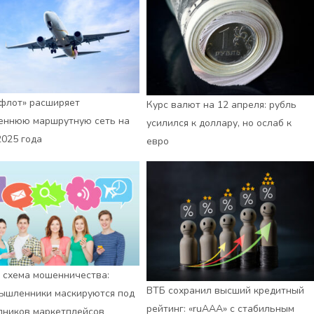
флот» расширяет
Курс валют на 12 апреля: рубль
еннюю маршрутную сеть на
усилился к доллару, но ослаб к
2025 года
евро
 схема мошенничества:
ВТБ сохранил высший кредитный
ышленники маскируются под
рейтинг: «ruАAA» с стабильным
дников маркетплейсов