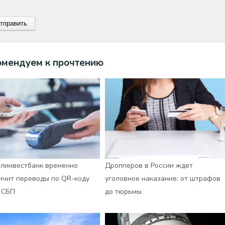
омендуем к прочтению
линвестбанк временно
Дропперов в России ждет
ичит переводы по QR-коду
уголовное наказание: от штрафов
 СБП
до тюрьмы