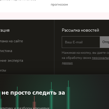
прогнозом
ация
Рассылка новостей
лама на сайте
Отп
тистика
Нажимая на кнопку, вы даете с
на обработку своих
персональ
ние эксперта
данных
изы
 не просто следить за
годня». Используя сайт BanksToday.net вы соглашаетесь с
пол
налитику и разборы ключевых