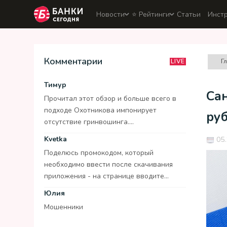
Новости
⭐️ Рейтинги
Статьи
Инст
Комментарии
Г
LIVE
Тимур
Са
Прочитал этот обзор и больше всего в
подходе Охотникова импонирует
руб
отсутствие гринвошинга....
Kvetka
05.
Поделюсь промокодом, который
необходимо ввести после скачивания
приложения - на странице вводите...
Юлия
Мошенники