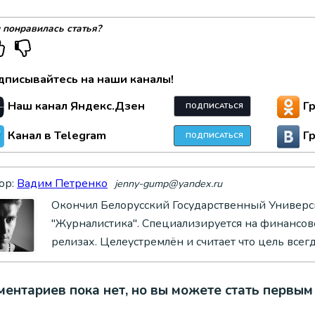
 понравилась статья?
дписывайтесь на наши каналы!
Наш канал Яндекс.Дзен
Г
ПОДПИСАТЬСЯ
Канал в Telegram
Г
ПОДПИСАТЬСЯ
ор:
Вадим Петренко
jenny-gump@yandex.ru
Окончил Белорусский Государственный Универси
"Журналистика". Специализируется на финансово
релизах. Целеустремлён и считает что цель всег
ентариев пока нет, но вы можете стать первым