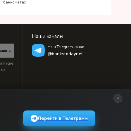
банкоматах
Наши каналы
Наш Telegram канал
равить
@bankstodaynet
огласие
ных
×
Перейти в Телеграмм
ьзовательским соглашением