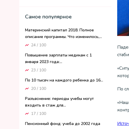
Самое популярное
Материнский капитал 2018. Полное
описание программы. Что изменилось,...
24 / 100
Паде
стаб
Повышение зарплаты медикам с 1
января 2023 года:...
«Сит
23 / 100
кото
По 10 тысяч на каждого ребенка до 16...
20 / 100
По сл
Разъяснение: периоды учебы могут
«Наш
входить в стаж для...
конт
17 / 100
Исто
Пенсионный фонд: учеба до 2002 года