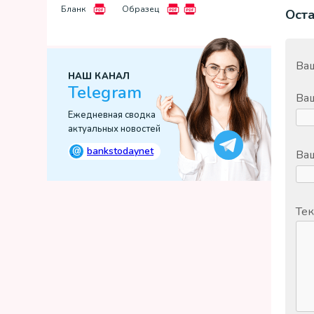
Бланк
Образец
Ост
Ваш
НАШ КАНАЛ
Telegram
Ва
Ежедневная сводка
актуальных новостей
@
bankstodaynet
Ваш
Тек