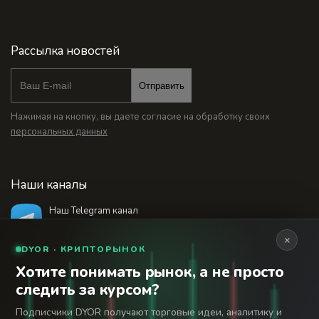
Рассылка новостей
Отправить
Нажимая на кнопку, вы даете согласие на обработку своих
персональных данных
Наши каналы
Наш Telegram канал
@bankstodaynet
×
DYOR · КРИПТОРЫНОК
Хотите понимать рынок, а не просто
© 2026 Финансовый интернет-портал «Банки
следить за курсом?
Сегодня». Используя сайт BanksToday.net вы
18+
соглашаетесь с
пользовательским соглашением
Подписчики DYOR получают торговые идеи, аналитику и