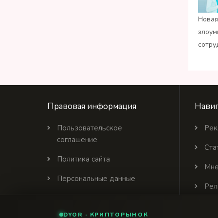
Новая
злоум
сотру
Правовая информация
Навиг
Пользовательское
Рек
соглашение
Ста
Политика сайта
Мне
Персональные данные
Рел
Политика цитирования
DYOR · КРИПТОРЫНОК
Партнеры