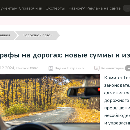
…
рументы
Справочник
Эксперты
Разное
Реклама на сайте
лавная
Новостной поток
рафы на дорогах: новые суммы и из
12.2024,
Выпуск #097
Вадим Петренко
Комментарии
н
Комитет Го
законодате
администра
дорожного 
превышение
несоблюден
и управлен