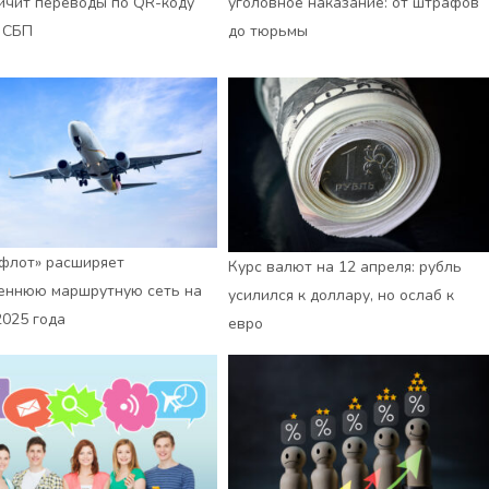
ичит переводы по QR-коду
уголовное наказание: от штрафов
 СБП
до тюрьмы
флот» расширяет
Курс валют на 12 апреля: рубль
еннюю маршрутную сеть на
усилился к доллару, но ослаб к
2025 года
евро