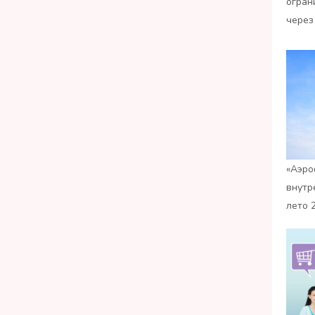
огран
через
«Аэро
внутр
лето 