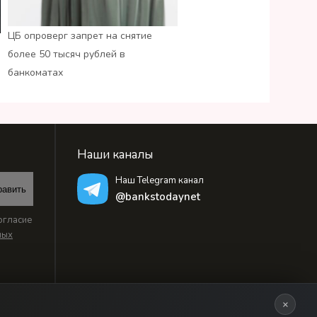
ЦБ опроверг запрет на снятие
более 50 тысяч рублей в
банкоматах
Наши каналы
Наш Telegram канал
равить
@bankstodaynet
огласие
ных
×