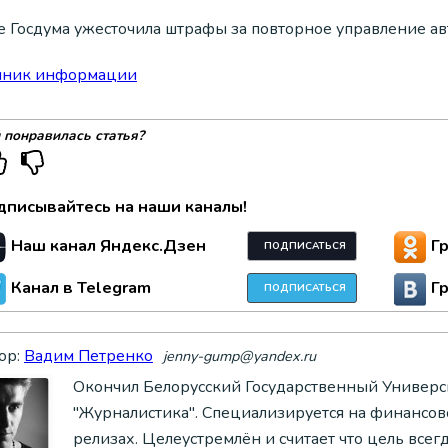
е Госдума ужесточила штрафы за повторное управление а
чник информации
 понравилась статья?
дписывайтесь на наши каналы!
Наш канал Яндекс.Дзен
Г
ПОДПИСАТЬСЯ
Канал в Telegram
Г
ПОДПИСАТЬСЯ
ор:
Вадим Петренко
jenny-gump@yandex.ru
Окончил Белорусский Государственный Универси
"Журналистика". Специализируется на финансово
релизах. Целеустремлён и считает что цель всег