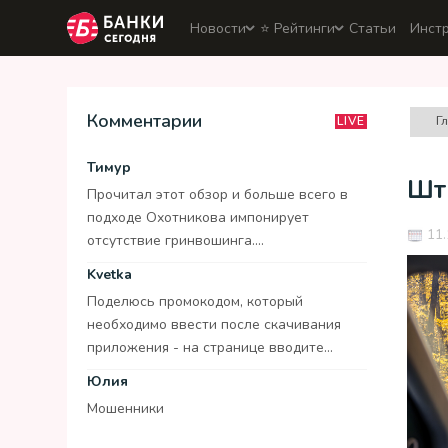
Новости
⭐️ Рейтинги
Статьи
Инст
Комментарии
Г
LIVE
Тимур
Шт
Прочитал этот обзор и больше всего в
подходе Охотникова импонирует
11.
отсутствие гринвошинга....
Kvetka
Поделюсь промокодом, который
необходимо ввести после скачивания
приложения - на странице вводите...
Юлия
Мошенники