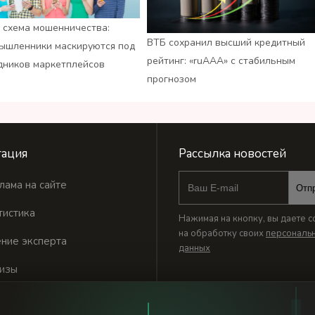
 схема мошенничества:
ВТБ сохранил высший кредитный
ышленники маскируются под
рейтинг: «ruАAA» с стабильным
дников маркетплейсов
прогнозом
ация
Рассылка новостей
лама на сайте
Отп
тистика
Нажимая на кнопку, вы даете с
на обработку своих
персональ
ние эксперта
данных
изы