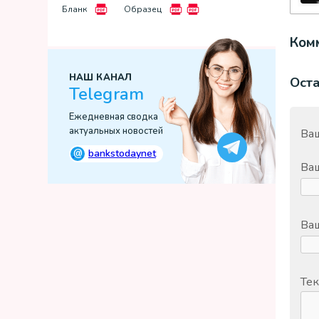
Бланк
Образец
Комм
НАШ КАНАЛ
Ост
Telegram
Ежедневная сводка
актуальных новостей
Ваш
@
bankstodaynet
Ва
Ваш
Тек