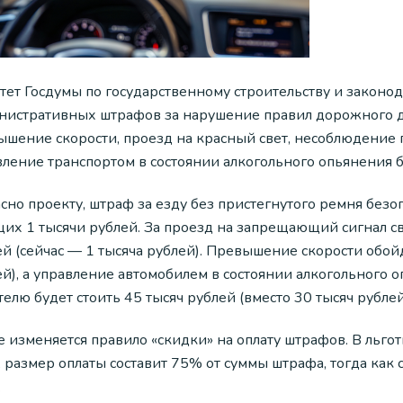
тет Госдумы по государственному строительству и законо
нистративных штрафов за нарушение правил дорожного д
ышение скорости, проезд на красный свет, несоблюдение 
ление транспортом в состоянии алкогольного опьянения бу
сно проекту, штраф за езду без пристегнутого ремня безоп
щих 1 тысячи рублей. За проезд на запрещающий сигнал с
ей (сейчас — 1 тысяча рублей). Превышение скорости обо
ей), а управление автомобилем в состоянии алкогольного 
елю будет стоить 45 тысяч рублей (вместо 30 тысяч рублей
е изменяется правило «скидки» на оплату штрафов. В льго
 размер оплаты составит 75% от суммы штрафа, тогда как 
.