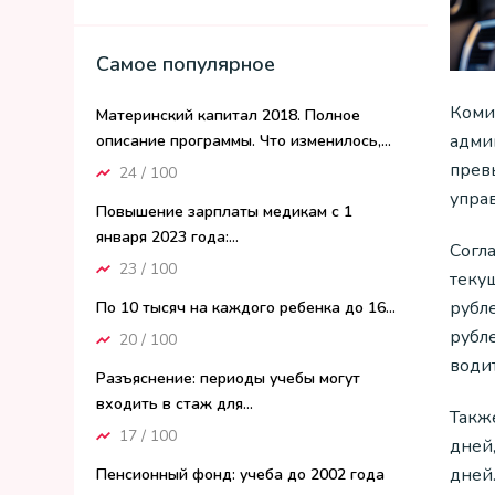
Самое популярное
Коми
Материнский капитал 2018. Полное
адми
описание программы. Что изменилось,...
прев
24 / 100
управ
Повышение зарплаты медикам с 1
января 2023 года:...
Согла
23 / 100
теку
рубл
По 10 тысяч на каждого ребенка до 16...
рубл
20 / 100
водит
Разъяснение: периоды учебы могут
входить в стаж для...
Такж
17 / 100
дней,
дней
Пенсионный фонд: учеба до 2002 года