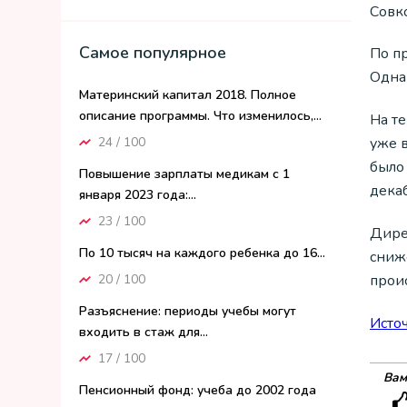
Совк
Самое популярное
По п
Одна
Материнский капитал 2018. Полное
описание программы. Что изменилось,...
На т
24 / 100
уже 
было
Повышение зарплаты медикам с 1
дека
января 2023 года:...
23 / 100
Дире
По 10 тысяч на каждого ребенка до 16...
сниж
прои
20 / 100
Разъяснение: периоды учебы могут
Исто
входить в стаж для...
17 / 100
Вам
Пенсионный фонд: учеба до 2002 года