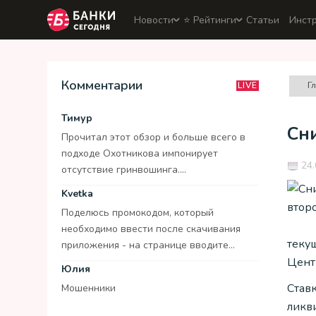
Новости
⭐️ Рейтинги
Статьи
Инст
Комментарии
Г
LIVE
Тимур
Сни
Прочитал этот обзор и больше всего в
подходе Охотникова импонирует
24.
отсутствие гринвошинга....
Kvetka
Поделюсь промокодом, который
необходимо ввести после скачивания
теку
приложения - на странице вводите...
Цент
Юлия
Став
Мошенники
ликв