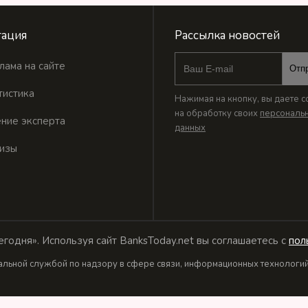
ация
Рассылка новостей
лама на сайте
Отп
тистика
Нажимая на кнопку, вы даете с
на обработку своих
персональ
ние эксперта
данных
изы
годня». Используя сайт BanksToday.net вы соглашаетесь с
пол
льной службой по надзору в сфере связи, информационных технологий 