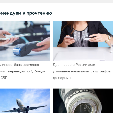
омендуем к прочтению
линвестбанк временно
Дропперов в России ждет
ичит переводы по QR-коду
уголовное наказание: от штрафов
 СБП
до тюрьмы