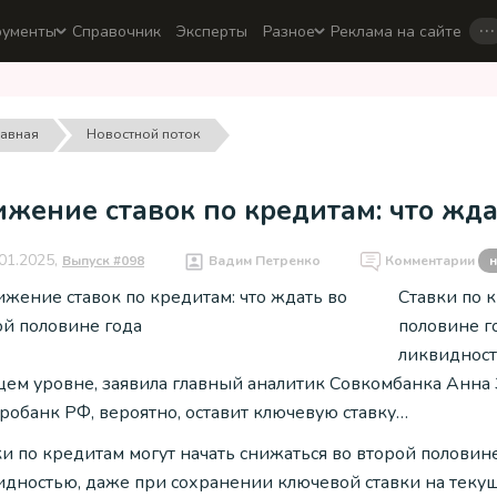
…
рументы
Справочник
Эксперты
Разное
Реклама на сайте
лавная
Новостной поток
жение ставок по кредитам: что жда
01.2025,
Выпуск #098
Вадим Петренко
Комментарии
н
Ставки по 
половине г
ликвидност
щем уровне, заявила главный аналитик Совкомбанка Анна 
робанк РФ, вероятно, оставит ключевую ставку…
ки по кредитам могут начать снижаться во второй половин
идностью, даже при сохранении ключевой ставки на текущ