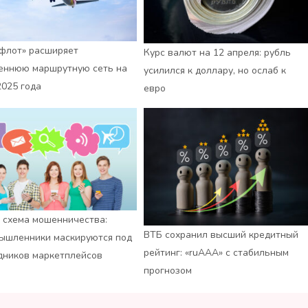
флот» расширяет
Курс валют на 12 апреля: рубль
еннюю маршрутную сеть на
усилился к доллару, но ослаб к
2025 года
евро
 схема мошенничества:
ВТБ сохранил высший кредитный
ышленники маскируются под
рейтинг: «ruАAA» с стабильным
дников маркетплейсов
прогнозом