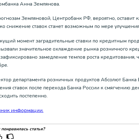
омбанка Анна Землянова.
рогнозам Земляновой, Центробанк РФ, вероятно, оставит к
ко снижение ставок станет возможным по мере улучшения
екущий момент заградительные ставки по кредитным про
вызвали значительное охлаждение рынка розничного кред
 зафиксировано замедление темпов роста кредитования, ч
бре.
ктор департамента розничных продуктов Абсолют Банка В
ения ставок после перехода Банка России к смягчению д
сходить постепенно.
чник информации.
 понравилась статья?