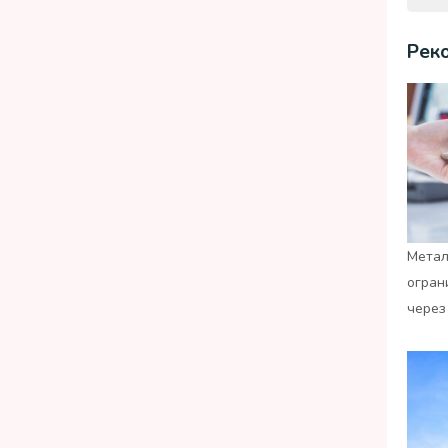
Рек
Метал
огран
через