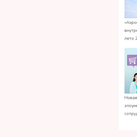
«Аэро
внутр
лето 
Новая
злоум
сотру