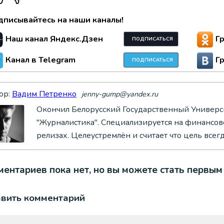
дписывайтесь на наши каналы!
Наш канал Яндекс.Дзен
Г
ПОДПИСАТЬСЯ
Канал в Telegram
Г
ПОДПИСАТЬСЯ
ор:
Вадим Петренко
jenny-gump@yandex.ru
Окончил Белорусский Государственный Универси
"Журналистика". Специализируется на финансово
релизах. Целеустремлён и считает что цель всег
ентариев пока нет, но вы можете стать первым
авить комментарий