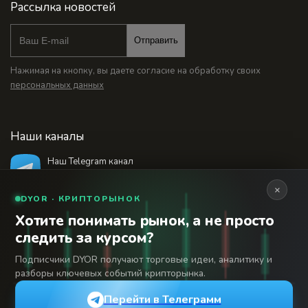
Рассылка новостей
Отправить
Нажимая на кнопку, вы даете согласие на обработку своих
персональных данных
Наши каналы
Наш Telegram канал
@bankstodaynet
×
DYOR · КРИПТОРЫНОК
Хотите понимать рынок, а не просто
© 2026 Финансовый интернет-портал «Банки
следить за курсом?
Сегодня». Используя сайт BanksToday.net вы
18+
соглашаетесь с
пользовательским соглашением
Подписчики DYOR получают торговые идеи, аналитику и
разборы ключевых событий крипторынка.
Сетевое издание «Банки Сегодня» зарегистрировано
Федеральной службой по надзору в сфере связи,
Перейти в Телеграмм
информационных технологий и массовых коммуникаций,