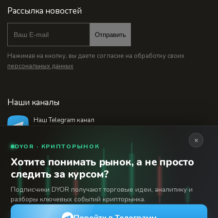
Рассылка новостей
Отправить
Нажимая на кнопку, вы даете согласие на обработку своих
персональных данных
Наши каналы
Наш Telegram канал
@bankstodaynet
×
DYOR · КРИПТОРЫНОК
Хотите понимать рынок, а не просто
© 2026 Финансовый интернет-портал «Банки
следить за курсом?
Сегодня». Используя сайт BanksToday.net вы
18+
соглашаетесь с
пользовательским соглашением
Подписчики DYOR получают торговые идеи, аналитику и
разборы ключевых событий крипторынка.
Сетевое издание «Банки Сегодня» зарегистрировано
Федеральной службой по надзору в сфере связи,
Перейти в Телеграмм