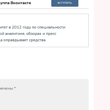
руппа Вконтакте
ВСТУПИТЬ
тет в 2012 году по специальности
й аналитике, обзорах и пресс
да оправдывает средства.
омечены
*