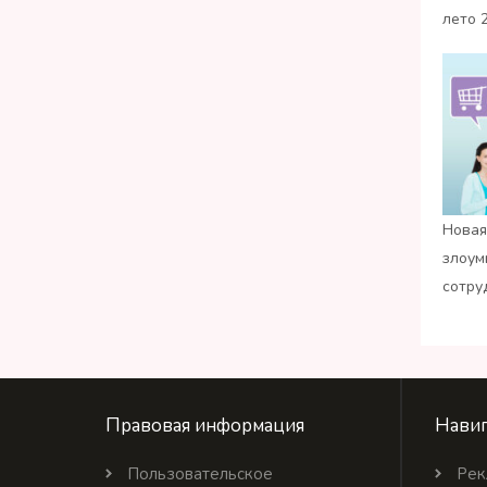
лето 
Новая
злоум
сотру
Правовая информация
Навиг
Пользовательское
Рек