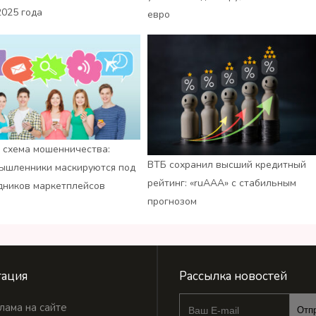
2025 года
евро
 схема мошенничества:
ВТБ сохранил высший кредитный
ышленники маскируются под
рейтинг: «ruАAA» с стабильным
дников маркетплейсов
прогнозом
ация
Рассылка новостей
лама на сайте
Отп