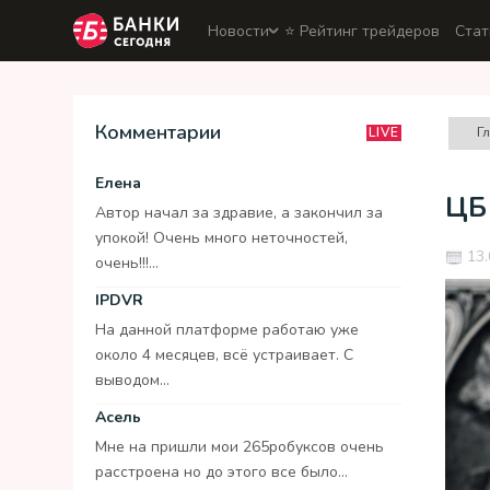
Новости
⭐️ Рейтинг трейдеров
Стат
Комментарии
Г
LIVE
Елена
ЦБ 
Автор начал за здравие, а закончил за
упокой! Очень много неточностей,
13.
очень!!!...
IPDVR
На данной платформе работаю уже
около 4 месяцев, всё устраивает. С
выводом...
Асель
Мне на пришли мои 265робуксов очень
расстроена но до этого все было...