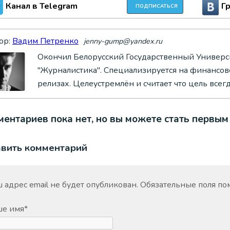
Канал в Telegram
Г
ПОДПИСАТЬСЯ
ор:
Вадим Петренко
jenny-gump@yandex.ru
Окончил Белорусский Государственный Универси
"Журналистика". Специализируется на финансово
релизах. Целеустремлён и считает что цель всег
ентариев пока нет, но вы можете стать первым
авить комментарий
 адрес email не будет опубликован.
Обязательные поля п
ше имя
*