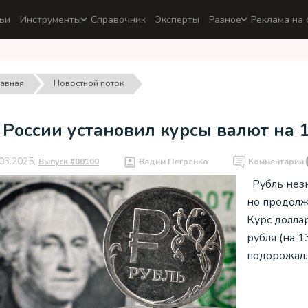
ьи
Инструменты
Справочник
Эксперты
Разное
Реклама на 
лавная
Новостной поток
России установил курсы валют на 
03.2025,
Выпуск #00100
Вадим Петренко
Комментарии
Рубль незн
но продолж
Курс доллар
рубля (на 1
подорожал