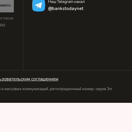
Наш Telegram канал
равить
@bankstodaynet
огласие
ных
ьзовательским соглашением
и массовых коммуникаций, регистрационный номер: серия Эл