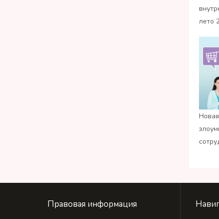
внутр
лето 
Новая
злоум
сотру
Правовая информация
Навиг