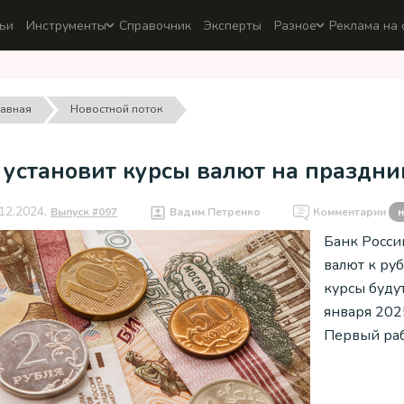
ьи
Инструменты
Справочник
Эксперты
Разное
Реклама на 
лавная
Новостной поток
 установит курсы валют на праздни
12.2024,
Выпуск #097
Вадим Петренко
Комментарии
н
Банк Росси
валют к ру
курсы будут
января 202
Первый раб