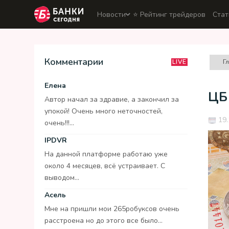
Новости
⭐️ Рейтинг трейдеров
Стат
Комментарии
Г
LIVE
Елена
ЦБ
Автор начал за здравие, а закончил за
упокой! Очень много неточностей,
19.
очень!!!...
IPDVR
На данной платформе работаю уже
около 4 месяцев, всё устраивает. С
выводом...
Асель
Мне на пришли мои 265робуксов очень
расстроена но до этого все было...