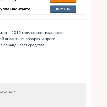
руппа Вконтакте
ВСТУПИТЬ
тет в 2012 году по специальности
й аналитике, обзорах и пресс
да оправдывает средства.
омечены
*