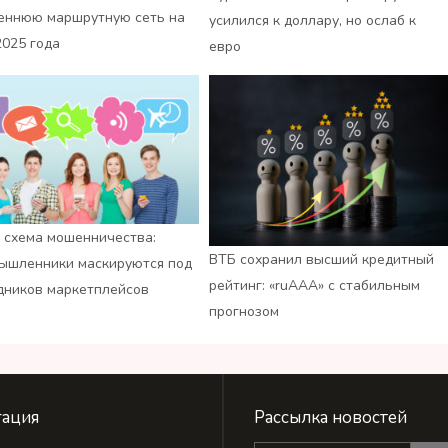
еннюю маршрутную сеть на
усилился к доллару, но ослаб к
2025 года
евро
 схема мошенничества:
ВТБ сохранил высший кредитный
ышленники маскируются под
рейтинг: «ruАAA» с стабильным
дников маркетплейсов
прогнозом
ация
Рассылка новостей