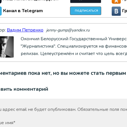
Канал в Telegram
Г
ПОДПИСАТЬСЯ
ор:
Вадим Петренко
jenny-gump@yandex.ru
Окончил Белорусский Государственный Универси
"Журналистика". Специализируется на финансово
релизах. Целеустремлён и считает что цель всег
ентариев пока нет, но вы можете стать первым
авить комментарий
 адрес email не будет опубликован.
Обязательные поля п
ше имя
*