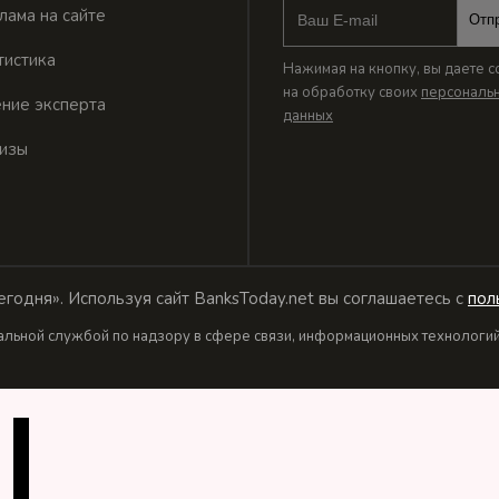
лама на сайте
Отп
тистика
Нажимая на кнопку, вы даете с
на обработку своих
персональ
ние эксперта
данных
изы
годня». Используя сайт BanksToday.net вы соглашаетесь с
пол
льной службой по надзору в сфере связи, информационных технологий 