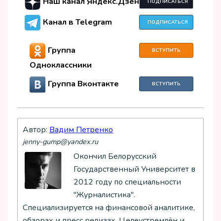
Наш канал Яндекс.Дзен
ПОДПИСАТЬСЯ
Канал в Telegram
ПОДПИСАТЬСЯ
Группа
ВСТУПИТЬ
Одноклассники
Группа Вконтакте
ВСТУПИТЬ
Автор:
Вадим Петренко
jenny-gump@yandex.ru
Окончил Белорусский
Государственный Университет в
2012 году по специальности
"Журналистика".
Специализируется на финансовой аналитике,
обзорах и пресс релизах. Целеустремлён и