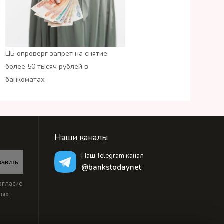
ЦБ опроверг запрет на снятие
более 50 тысяч рублей в
банкоматах
Наши каналы
Наш Telegram канал
равить
@bankstodaynet
огласие
ных