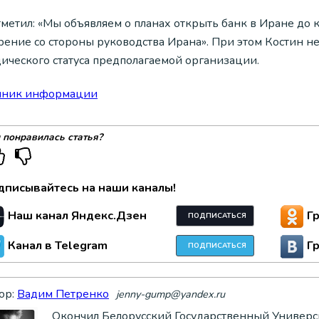
тметил: «Мы объявляем о планах открыть банк в Иране до
рение со стороны руководства Ирана». При этом Костин не
ического статуса предполагаемой организации.
чник информации
 понравилась статья?
дписывайтесь на наши каналы!
Наш канал Яндекс.Дзен
Г
ПОДПИСАТЬСЯ
Канал в Telegram
Г
ПОДПИСАТЬСЯ
ор:
Вадим Петренко
jenny-gump@yandex.ru
Окончил Белорусский Государственный Универси