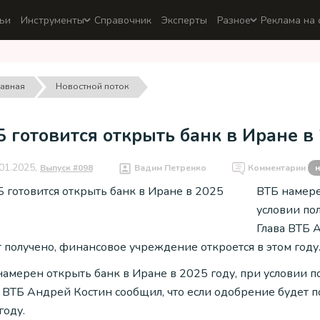
ьи
Инструменты
Справочник
Эксперты
Разное
Реклама на 
лавная
Новостной поток
 готовится открыть банк в Иране в
01.2025,
Выпуск #098
Вадим Петренко
Комментарии
н
ВТБ намере
условии по
Глава ВТБ 
т получено, финансовое учреждение откроется в этом году
амерен открыть банк в Иране в 2025 году, при условии п
а ВТБ Андрей Костин сообщил, что если одобрение будет 
году.