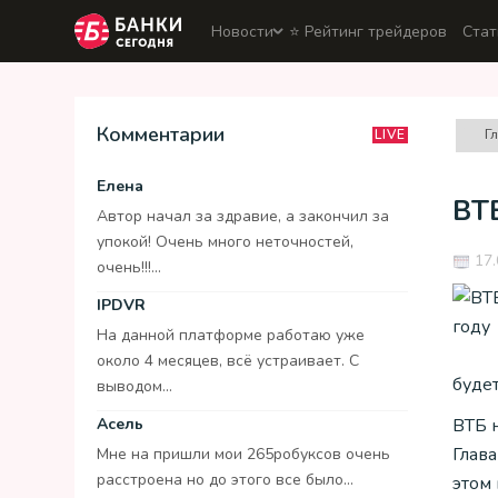
Новости
⭐️ Рейтинг трейдеров
Стат
Комментарии
Г
LIVE
Елена
ВТБ
Автор начал за здравие, а закончил за
упокой! Очень много неточностей,
17.
очень!!!...
IPDVR
На данной платформе работаю уже
около 4 месяцев, всё устраивает. С
буде
выводом...
ВТБ н
Асель
Глав
Мне на пришли мои 265робуксов очень
расстроена но до этого все было...
этом 