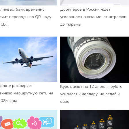
линвестбанк временно
Дропперов в России ждет
ичит переводы по QR-коду
уголовное наказание: от штрафов
 СБП
до тюрьмы
флот» расширяет
Курс валют на 12 апреля: рубль
еннюю маршрутную сеть на
усилился к доллару, но ослаб к
2025 года
евро