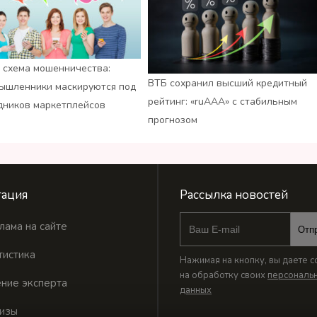
 схема мошенничества:
ВТБ сохранил высший кредитный
ышленники маскируются под
рейтинг: «ruАAA» с стабильным
дников маркетплейсов
прогнозом
ация
Рассылка новостей
лама на сайте
Отп
тистика
Нажимая на кнопку, вы даете с
на обработку своих
персональ
ние эксперта
данных
изы