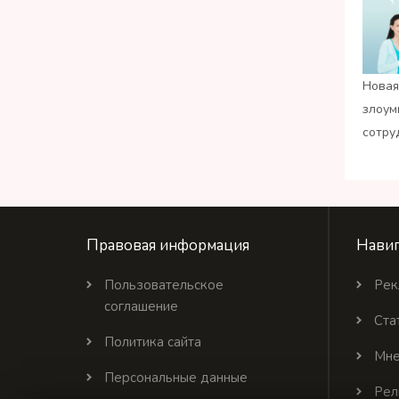
Новая
злоум
сотру
Правовая информация
Навиг
Пользовательское
Рек
соглашение
Ста
Политика сайта
Мне
Персональные данные
Рел