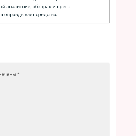
й аналитике, обзорах и пресс
да оправдывает средства.
омечены
*