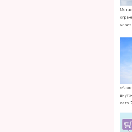
Метал
огран
через
«Аэро
внутр
лето 