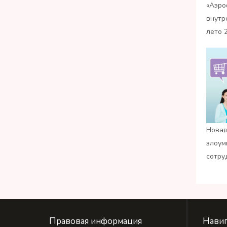
«Аэро
внутр
лето 
Новая
злоум
сотру
Правовая информация
Навиг