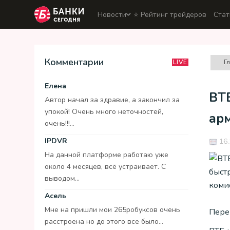
Новости
⭐️ Рейтинг трейдеров
Стат
Комментарии
Г
LIVE
Елена
ВТ
Автор начал за здравие, а закончил за
упокой! Очень много неточностей,
ар
очень!!!...
IPDVR
16.
На данной платформе работаю уже
около 4 месяцев, всё устраивает. С
выводом...
Асель
Мне на пришли мои 265робуксов очень
Перев
расстроена но до этого все было...