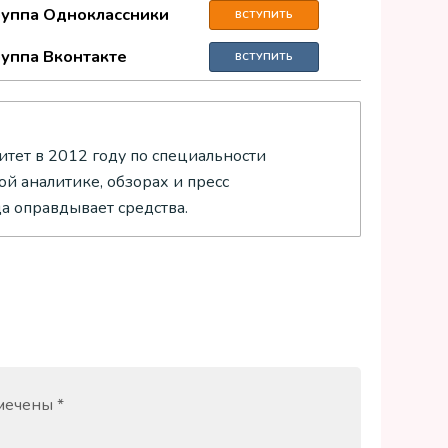
руппа Одноклассники
ВСТУПИТЬ
руппа Вконтакте
ВСТУПИТЬ
тет в 2012 году по специальности
й аналитике, обзорах и пресс
да оправдывает средства.
омечены
*