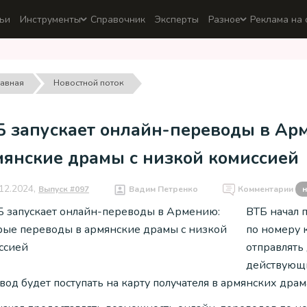
ьи
Инструменты
Справочник
Эксперты
Разное
Реклама на 
лавная
Новостной поток
Б запускает онлайн-переводы в Ар
мянские драмы с низкой комиссией
12.2024,
Выпуск #097
Вадим Петренко
Комментарии
н
ВТБ начал 
по номеру 
отправлять
действующи
од будет поступать на карту получателя в армянских драм