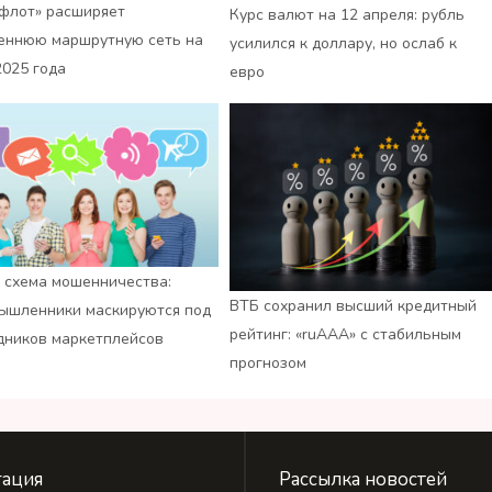
флот» расширяет
Курс валют на 12 апреля: рубль
еннюю маршрутную сеть на
усилился к доллару, но ослаб к
2025 года
евро
 схема мошенничества:
ВТБ сохранил высший кредитный
ышленники маскируются под
рейтинг: «ruАAA» с стабильным
дников маркетплейсов
прогнозом
ация
Рассылка новостей