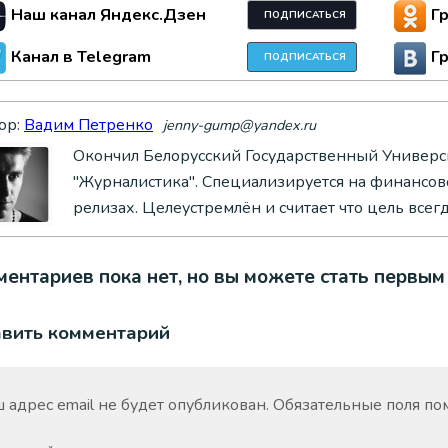
Наш канал Яндекс.Дзен
Г
ПОДПИСАТЬСЯ
Канал в Telegram
Г
ПОДПИСАТЬСЯ
ор:
Вадим Петренко
jenny-gump@yandex.ru
Окончил Белорусский Государственный Универси
"Журналистика". Специализируется на финансово
релизах. Целеустремлён и считает что цель всег
ентариев пока нет, но вы можете стать первым
авить комментарий
 адрес email не будет опубликован.
Обязательные поля п