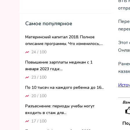
ВТБ 
отпра
Перев
Самое популярное
пере
Материнский капитал 2018. Полное
Этот
описание программы. Что изменилось,...
Онлай
24 / 100
Повышение зарплаты медикам с 1
Ране
января 2023 года:...
казах
23 / 100
Исто
По 10 тысяч на каждого ребенка до 16...
20 / 100
Вам
Разъяснение: периоды учебы могут
входить в стаж для...
17 / 100
По