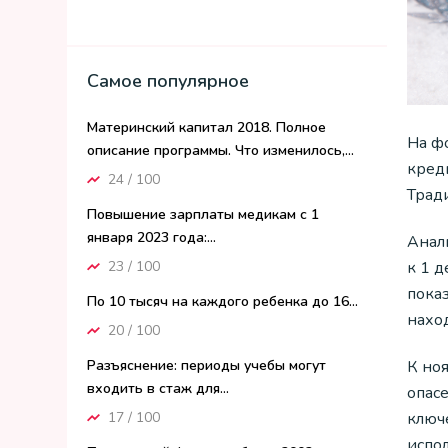
Самое популярное
Материнский капитал 2018. Полное
На ф
описание программы. Что изменилось,...
кред
24 / 100
Трад
Повышение зарплаты медикам с 1
января 2023 года:...
Анал
23 / 100
к 1 
показ
По 10 тысяч на каждого ребенка до 16...
нахо
20 / 100
К но
Разъяснение: периоды учебы могут
входить в стаж для...
опас
ключ
17 / 100
испо