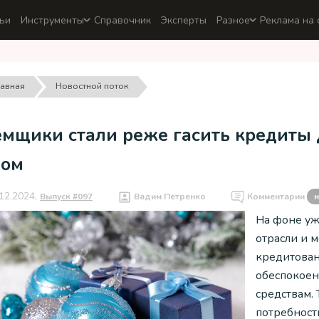
ьи
Инструменты
Справочник
Эксперты
Разное
Реклама на 
лавная
Новостной поток
емщики стали реже гасить кредиты
дом
12.2024,
Выпуск #097
Вадим Петренко
Комментарии
н
На фоне уж
отрасли и 
кредитован
обеспокоен
средствам.
потребност