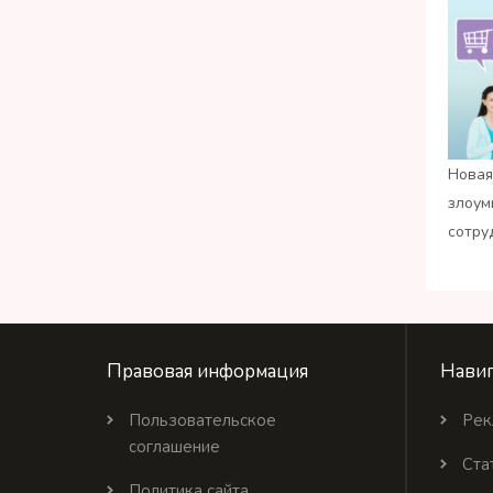
Новая
злоум
сотру
Правовая информация
Навиг
Пользовательское
Рек
соглашение
Ста
Политика сайта