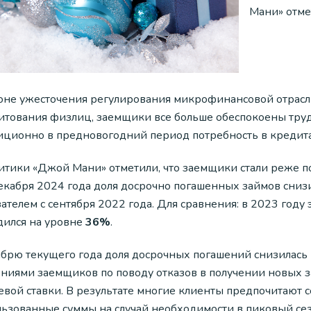
Мани» отме
оне ужесточения регулирования микрофинансовой отрасл
итования физлиц, заемщики все больше обеспокоены труд
иционно в предновогодний период потребность в кредита
итики «Джой Мани» отметили, что заемщики стали реже п
декабря 2024 года доля досрочно погашенных займов сниз
ателем с сентября 2022 года. Для сравнения: в 2023 году
дился на уровне
36%
.
ябрю текущего года доля досрочных погашений снизилась п
ениями заемщиков по поводу отказов в получении новых 
евой ставки. В результате многие клиенты предпочитают 
льзованные суммы на случай необходимости в пиковый сез