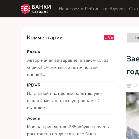
Новости
⭐️ Рейтинг трейдеров
Стат
Комментарии
Г
LIVE
Елена
За
Автор начал за здравие, а закончил за
упокой! Очень много неточностей,
го
очень!!!...
IPDVR
17.
На данной платформе работаю уже
около 4 месяцев, всё устраивает. С
выводом...
Асель
Мне на пришли мои 265робуксов очень
расстроена но до этого все было...