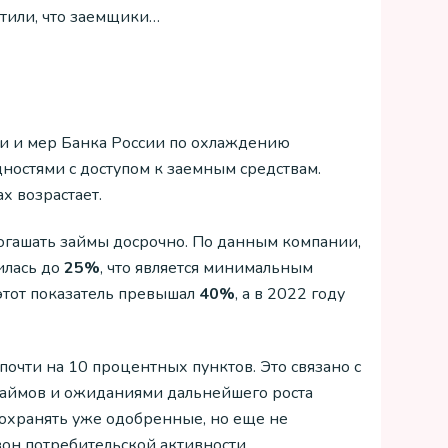
тили, что заемщики…
и и мер Банка России по охлаждению
ностями с доступом к заемным средствам.
х возрастает.
огашать займы досрочно. По данным компании,
илась до
25%
, что является минимальным
 этот показатель превышал
40%
, а в 2022 году
очти на 10 процентных пунктов. Это связано с
займов и ожиданиями дальнейшего роста
сохранять уже одобренные, но еще не
он потребительской активности.