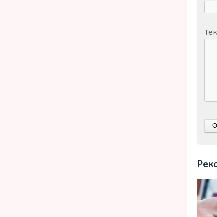
Тек
Рек