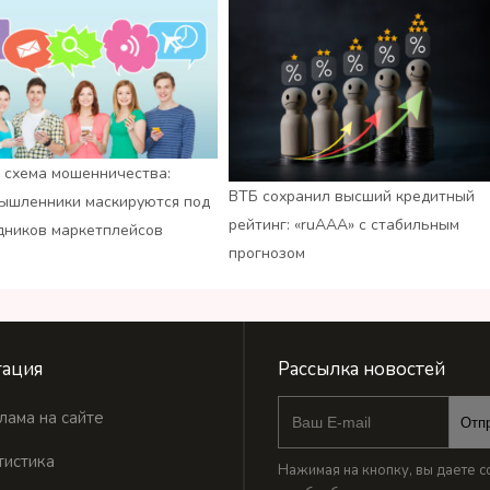
 схема мошенничества:
ВТБ сохранил высший кредитный
ышленники маскируются под
рейтинг: «ruАAA» с стабильным
дников маркетплейсов
прогнозом
ация
Рассылка новостей
лама на сайте
Отп
тистика
Нажимая на кнопку, вы даете с