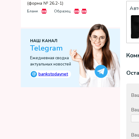
(форма № 26.2-1)
Авт
Бланк
Образец
НАШ КАНАЛ
Telegram
Комм
Ежедневная сводка
актуальных новостей
Ост
@
bankstodaynet
Ваш
Ва
Ваш