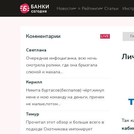
Новости
⭐️ Рейтинги
Статьи
Инст
Комментарии
Г
LIVE
Светлана
Ли
Очередная инфоцыганка, всю ночь
смотрела ролики, где она брызгала
слюной и махала...
Кирилл
Никита буртасов(беспалов) чёрт,кинул
меня и мою команду на деньги, причем
не малые,потом...
Тимур
Так 
Прочитал этот обзор и больше всего в
каби
подходе Охотникова импонирует