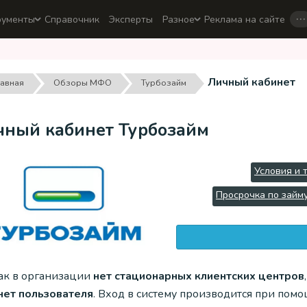
…
рументы
Справочник
Эксперты
Разное
Реклама на сайте
Личный кабинет
лавная
Обзоры МФО
Турбозайм
чный кабинет Турбозайм
Условия и 
Просрочка по займ
как в организации
нет стационарных клиентских центров
нет пользователя
. Вход в систему производится при пом