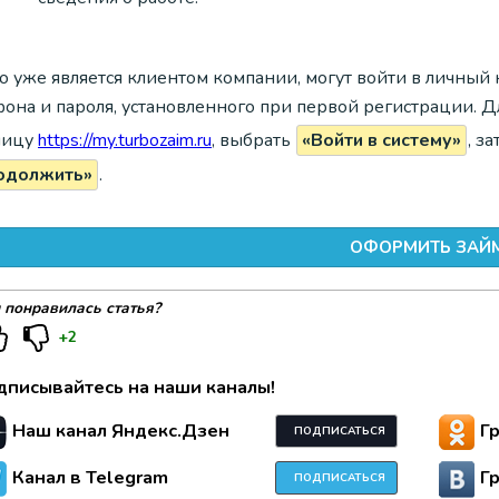
кто уже является клиентом компании, могут войти в личны
фона и пароля, установленного при первой регистрации. Д
ницу
https://my.turbozaim.ru
, выбрать
«Войти в систему»
, з
одолжить»
.
ОФОРМИТЬ ЗАЙ
 понравилась статья?
+2
дписывайтесь на наши каналы!
Наш канал Яндекс.Дзен
Г
ПОДПИСАТЬСЯ
Канал в Telegram
Г
ПОДПИСАТЬСЯ