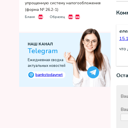
упрощенную систему налогообложения
(форма № 26.2-1)
Ком
Бланк
Образец
еле
15.
НАШ КАНАЛ
что
Telegram
Ежедневная сводка
актуальных новостей
@
Ост
bankstodaynet
Ваш
Ва