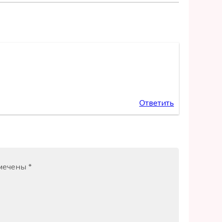
Ответить
омечены
*