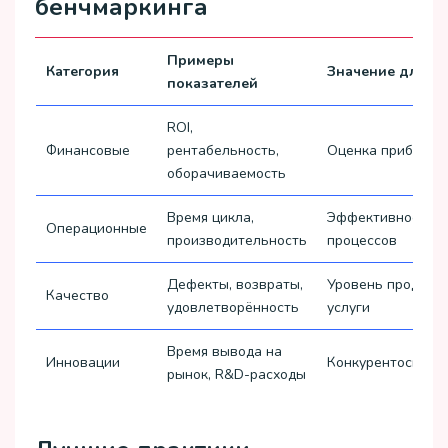
бенчмаркинга
Примеры
Категория
Значение для би
показателей
ROI,
Финансовые
рентабельность,
Оценка прибыльн
оборачиваемость
Время цикла,
Эффективность
Операционные
производительность
процессов
Дефекты, возвраты,
Уровень продукта
Качество
удовлетворённость
услуги
Время вывода на
Инновации
Конкурентоспосо
рынок, R&D-расходы