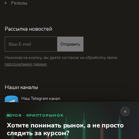
Релизы
Рассылка новостей
Отправить
Нажимая на кнопку, вы даете согласие на обработку своих
персональных данных
Наши каналы
Наш Telegram канал
@bankstodaynet
×
DYOR · КРИПТОРЫНОК
Хотите понимать рынок, а не просто
© 2026 Финансовый интернет-портал «Банки
следить за курсом?
Сегодня». Используя сайт BanksToday.net вы
18+