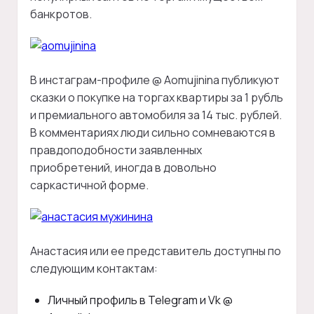
банкротов.
В инстаграм-профиле @ Aomujinina публикуют
сказки о покупке на торгах квартиры за 1 рубль
и премиального автомобиля за 14 тыс. рублей.
В комментариях люди сильно сомневаются в
правдоподобности заявленных
приобретений, иногда в довольно
саркастичной форме.
Анастасия или ее представитель доступны по
следующим контактам:
Личный профиль в Telegram и Vk @