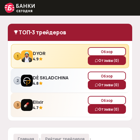
ТОП-3 трейдеров
Обзор
DYOR
1
4.9
Отзывы
(0)
Обзор
DÈ SKLADCHINA
2
4.8
Отзывы
(0)
Обзор
Elixir
3
4.7
Отзывы
(0)
Главная
›
Рейтинг трейдеров
›