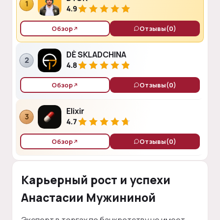
1
4.9
Обзор
Отзывы
(0)
DÈ SKLADCHINA
2
4.8
Обзор
Отзывы
(0)
Elixir
3
4.7
Обзор
Отзывы
(0)
Карьерный рост и успехи
Анастасии Мужининой