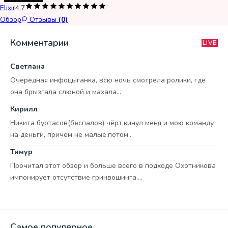
Elixir
4.7
Обзор
Отзывы
(0)
Комментарии
LIVE
Светлана
Очередная инфоцыганка, всю ночь смотрела ролики, где
она брызгала слюной и махала...
Кирилл
Никита буртасов(беспалов) чёрт,кинул меня и мою команду
на деньги, причем не малые,потом...
Тимур
Прочитал этот обзор и больше всего в подходе Охотникова
импонирует отсутствие гринвошинга....
Самое популярное