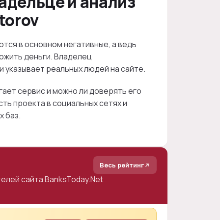
адельце и анализ
torov
тся в основном негативные, а ведь
ложить деньги. Владелец
 указывает реальных людей на сайте.
гает сервис и можно ли доверять его
ть проекта в социальных сетях и
х баз.
Весь рейтинг
елей сайта BanksToday.Net