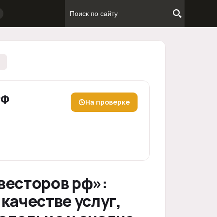
РФ
На проверке
весторов рф»:
качестве услуг,