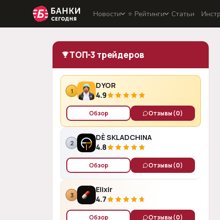
Новости
⭐️ Рейтинги
Статьи
Инст
ТОП-3 трейдеров
DYOR
1
4.9
Обзор
Отзывы
(0)
DÈ SKLADCHINA
2
4.8
Обзор
Отзывы
(0)
Elixir
3
4.7
Обзор
Отзывы
(0)