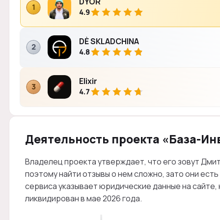
DYOR
1
4.9
DÈ SKLADCHINA
2
4.8
Elixir
3
4.7
Деятельность проекта «База-Ин
Владелец проекта утверждает, что его зовут Дмит
поэтому найти отзывы о нем сложно, зато они ест
сервиса указывает юридические данные на сайте, 
ликвидирован в мае 2026 года.