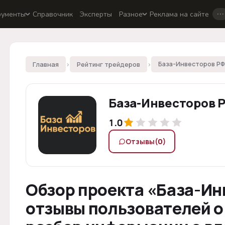
…
рументы
Справочник
Эксперты
Разное
Реклама на сайте
Главная
›
Рейтинг трейдеров
›
База-Инвесторов РФ
База-Инвесторов 
1.0
Отзывы
(0)
Обзор проекта «База-Ин
отзывы пользователей о 