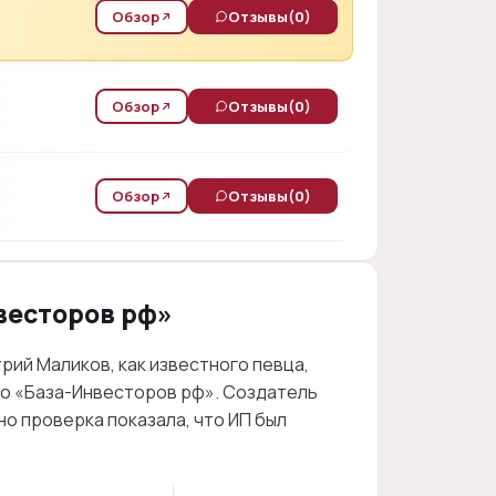
Обзор
Отзывы
(0)
Обзор
Отзывы
(0)
Обзор
Отзывы
(0)
весторов рф»
рий Маликов, как известного певца,
ь о «База-Инвесторов рф». Создатель
но проверка показала, что ИП был