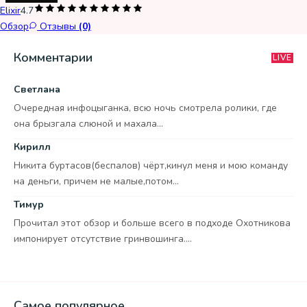
Elixir
4.7
Обзор
Отзывы
(0)
Комментарии
LIVE
Светлана
Очередная инфоцыганка, всю ночь смотрела ролики, где
она брызгала слюной и махала...
Кирилл
Никита буртасов(беспалов) чёрт,кинул меня и мою команду
на деньги, причем не малые,потом...
Тимур
Прочитал этот обзор и больше всего в подходе Охотникова
импонирует отсутствие гринвошинга....
Самое популярное