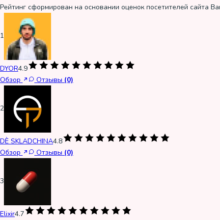
Рейтинг сформирован на основании оценок посетителей сайта Ba
1
DYOR
4.9
Обзор
Отзывы
(0)
2
DÈ SKLADCHINA
4.8
Обзор
Отзывы
(0)
3
Elixir
4.7