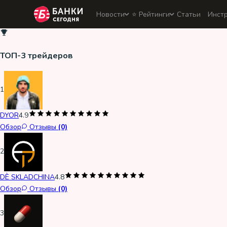
Новости
⭐️ Рейтинги
Статьи
Инст
ТОП-3 трейдеров
1
DYOR
4.9
Обзор
Отзывы
(0)
2
DÈ SKLADCHINA
4.8
Обзор
Отзывы
(0)
3