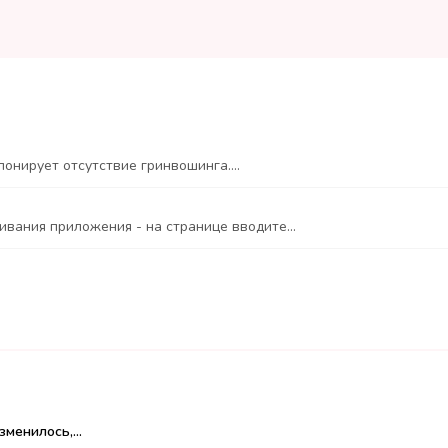
онирует отсутствие гринвошинга....
вания приложения - на странице вводите...
менилось,...