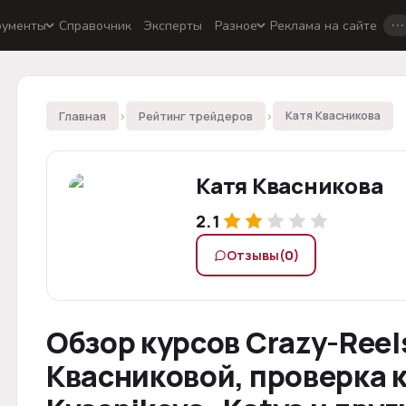
…
рументы
Справочник
Эксперты
Разное
Реклама на сайте
Главная
›
Рейтинг трейдеров
›
Катя Квасникова
Катя Квасникова
2.1
Отзывы
(0)
Обзор курсов Crazy-Reels
Квасниковой, проверка 