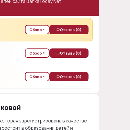
елей сайта BanksToday.Net
Обзор
Отзывы
(0)
Обзор
Отзывы
(0)
Обзор
Отзывы
(0)
иковой
 которая зарегистрирована в качестве
и состоит в образовании детей и