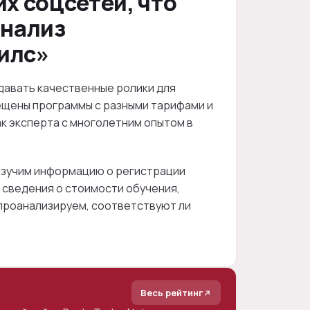
их соцсетей, что
анализ
илс»
здавать качественные ролики для
мещены программы с разными тарифами и
ак эксперта с многолетним опытом в
 изучим информацию о регистрации
м сведения о стоимости обучения,
 проанализируем, соответствуют ли
Весь рейтинг