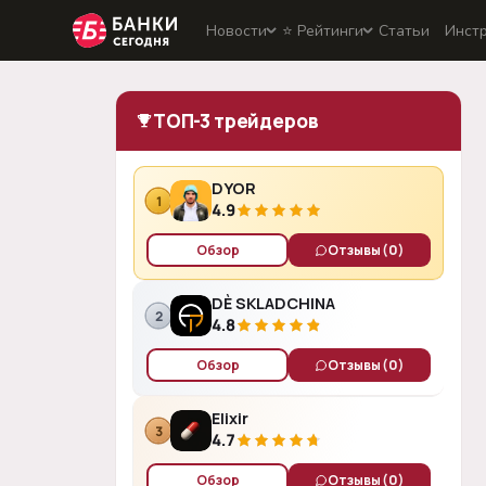
Новости
⭐️ Рейтинги
Статьи
Инст
ТОП-3 трейдеров
DYOR
1
4.9
Обзор
Отзывы
(0)
DÈ SKLADCHINA
2
4.8
Обзор
Отзывы
(0)
Elixir
3
4.7
Обзор
Отзывы
(0)