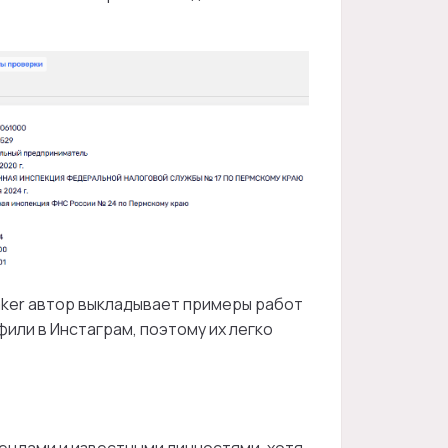
Maker автор выкладывает примеры работ
фили в Инстаграм, поэтому их легко
ендами и известными личностями, хотя