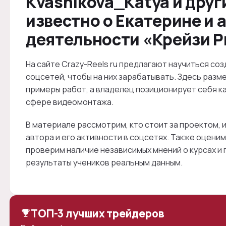
Kvasnikova_Katya и друг
известно о Екатерине и 
деятельности «Крейзи Р
На сайте Crazy-Reels ru предлагают научиться со
соцсетей, чтобы на них зарабатывать. Здесь раз
примеры работ, а владелец позиционирует себя к
сфере видеомонтажа.
В материале рассмотрим, кто стоит за проектом,
автора и его активности в соцсетях. Также оцени
проверим наличие независимых мнений о курсах и
результаты учеников реальным данным.
ТОП-3 лучших трейдеров