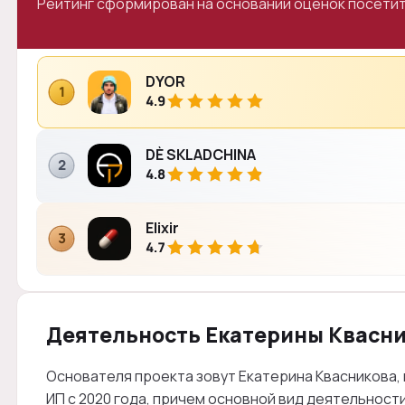
Рейтинг сформирован на основании оценок посетит
DYOR
1
4.9
DÈ SKLADCHINA
2
4.8
Elixir
3
4.7
Деятельность Екатерины Квасн
Основателя проекта зовут Екатерина Квасникова,
ИП с 2020 года, причем основной вид деятельност