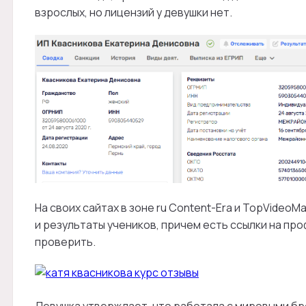
взрослых, но лицензий у девушки нет.
На своих сайтах в зоне ru Content-Era и TopVideo
и результаты учеников, причем есть ссылки на про
проверить.
Девушка утверждает, что работала с мировыми бр