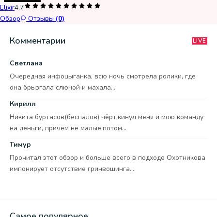
Elixir
4.7
Обзор
Отзывы
(0)
Комментарии
LIVE
Светлана
Очередная инфоцыганка, всю ночь смотрела ролики, где
она брызгала слюной и махала...
Кирилл
Никита буртасов(беспалов) чёрт,кинул меня и мою команду
на деньги, причем не малые,потом...
Тимур
Прочитал этот обзор и больше всего в подходе Охотникова
импонирует отсутствие гринвошинга....
Самое популярное